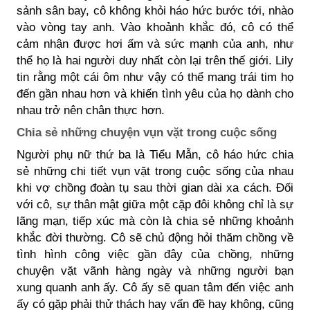
sảnh sân bay, cô không khỏi háo hức bước tới, nhào
vào vòng tay anh. Vào khoảnh khắc đó, cô có thể
cảm nhận được hơi ấm và sức mạnh của anh, như
thể họ là hai người duy nhất còn lại trên thế giới. Lily
tin rằng một cái ôm như vậy có thể mang trái tim họ
đến gần nhau hơn và khiến tình yêu của họ dành cho
nhau trở nên chân thực hơn.
Chia sẻ những chuyện vụn vặt trong cuộc sống
Người phụ nữ thứ ba là Tiểu Mẫn, cô háo hức chia
sẻ những chi tiết vụn vặt trong cuộc sống của nhau
khi vợ chồng đoàn tụ sau thời gian dài xa cách. Đối
với cô, sự thân mật giữa một cặp đôi không chỉ là sự
lãng mạn, tiếp xúc mà còn là chia sẻ những khoảnh
khắc đời thường. Cô sẽ chủ động hỏi thăm chồng về
tình hình công việc gần đây của chồng, những
chuyện vặt vãnh hàng ngày và những người bạn
xung quanh anh ấy. Cô ấy sẽ quan tâm đến việc anh
ấy có gặp phải thử thách hay vấn đề hay không, cũng