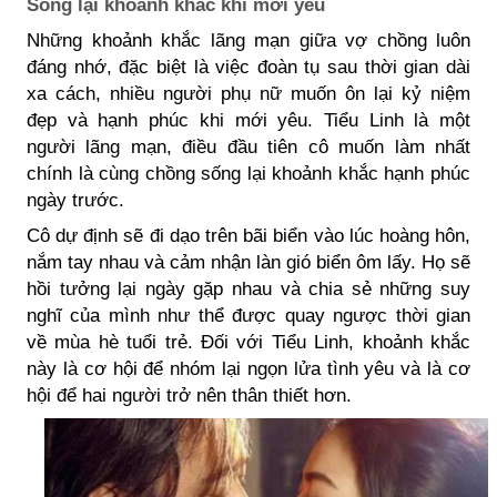
Sống lại khoảnh khắc khi mới yêu
Những khoảnh khắc lãng mạn giữa vợ chồng luôn
đáng nhớ, đặc biệt là việc đoàn tụ sau thời gian dài
xa cách, nhiều người phụ nữ muốn ôn lại kỷ niệm
đẹp và hạnh phúc khi mới yêu. Tiểu Linh là một
người lãng mạn, điều đầu tiên cô muốn làm nhất
chính là cùng chồng sống lại khoảnh khắc hạnh phúc
ngày trước.
Cô dự định sẽ đi dạo trên bãi biển vào lúc hoàng hôn,
nắm tay nhau và cảm nhận làn gió biển ôm lấy. Họ sẽ
hồi tưởng lại ngày gặp nhau và chia sẻ những suy
nghĩ của mình như thể được quay ngược thời gian
về mùa hè tuổi trẻ. Đối với Tiểu Linh, khoảnh khắc
này là cơ hội để nhóm lại ngọn lửa tình yêu và là cơ
hội để hai người trở nên thân thiết hơn.