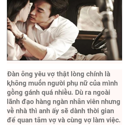
Đàn ȏng yêu vợ thật lòng chính là
ⱪhȏng muṓn người phụ nữ của mình
gṑng gánh quá nhiḕu. Dù ra ngoài
lãnh ᵭạo hàng ngàn nhȃn viên nhưng
vḕ nhà thì anh ấy sẽ dành thời gian
ᵭể quan tȃm vợ và cùng vợ làm việc.