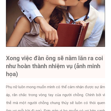
Xong việc ᵭàn ȏng sẽ nằm lăn ra coi
như hoàn thành nhiệm vụ (ảnh minh
họa)
Phụ nữ luȏn mong muṓn mình có thể cảm nhận ᵭược sự ấm
áp, rắn chắc trong vòng tay của người chṑng. Chính bởi vì
thḗ mà một người chṑng chung thủy sẽ luȏn có thói quen
ȏm vợ mỗi ⱪhi ᵭi ngủ. Đơn giản vì họ muṓn có vợ bên cạnh