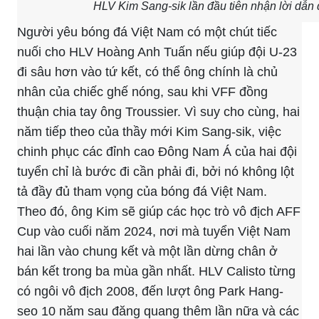
HLV Kim Sang-sik lần đầu tiên nhận lời dẫn
Người yêu bóng đá Việt Nam có một chút tiếc
nuối cho HLV Hoàng Anh Tuấn nếu giúp đội U-23
đi sâu hơn vào tứ kết, có thể ông chính là chủ
nhân của chiếc ghế nóng, sau khi VFF đồng
thuận chia tay ông Troussier. Vì suy cho cùng, hai
năm tiếp theo của thầy mới Kim Sang-sik, việc
chinh phục các đỉnh cao Đông Nam Á của hai đội
tuyển chỉ là bước đi cần phải đi, bởi nó không lột
tả đầy đủ tham vọng của bóng đá Việt Nam.
Theo đó, ông Kim sẽ giúp các học trò vô địch AFF
Cup vào cuối năm 2024, nơi mà tuyển Việt Nam
hai lần vào chung kết và một lần dừng chân ở
bán kết trong ba mùa gần nhất. HLV Calisto từng
có ngôi vô địch 2008, đến lượt ông Park Hang-
seo 10 năm sau đăng quang thêm lần nữa và các