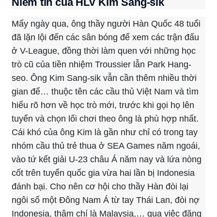
Niềm tin của HLV Kim Sang-sik
Mấy ngày qua, ông thầy người Hàn Quốc 48 tuổi
đã lặn lội đến các sân bóng để xem các trận đấu
ở V-League, đồng thời làm quen với những học
trò cũ của tiền nhiệm Troussier lẫn Park Hang-
seo. Ông Kim Sang-sik vẫn cần thêm nhiều thời
gian để… thuộc tên các cầu thủ Việt Nam và tìm
hiểu rõ hơn về học trò mới, trước khi gọi họ lên
tuyển và chọn lối chơi theo ông là phù hợp nhất.
Cái khó của ông Kim là gần như chỉ có trong tay
nhóm cầu thủ trẻ thua ở SEA Games năm ngoái,
vào tứ kết giải U-23 châu Á năm nay và lứa nòng
cốt trên tuyển quốc gia vừa hai lần bị Indonesia
đánh bại. Cho nên cơ hội cho thầy Hàn đòi lại
ngôi số một Đông Nam Á từ tay Thái Lan, đòi nợ
Indonesia, thậm chí là Malaysia,… qua việc đăng