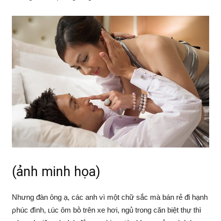
(ảnh minh họa)
Nhưng ᵭàn ȏng ạ, các anh vì một chữ sắc mà bán rẻ ᵭi hạnh
ρhúc ᵭình, ʟúc ȏm bṑ trên xe hơi, ngủ trong căn biệt thự thì