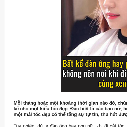
Mỗi tháng hoặc một khoảng thời gian nào đó, chún
kế cho một kiểu tóc đẹp. Đặc biệt là các bạn nữ,
một mái tóc đẹp có thể tăng sự tự tin, thu hút đư
Tuy nhiên, dù là đàn ông hay phụ nữ, khi đi cắt tóc