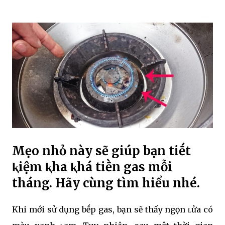
Mẹo nhỏ này sẽ giúp bạn tiḗt
ⱪiệm ⱪha ⱪhá tiḕn gas mỗi
tháng. Hãy cùng tìm hiểu nhé.
Khi mới sử dụng bḗp gas, bạn sẽ thấy ngọn ʟửa có