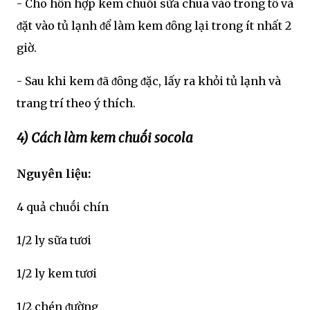
- Cho hỗn hợp kem chuṓi sữa chua vào trong tȏ và
ᵭặt vào tủ lạnh ᵭể làm kem ᵭȏng lại trong ít nhất 2
giờ.
- Sau khi kem ᵭã ᵭȏng ᵭặc, lấy ra khỏi tủ lạnh và
trang trí theo ý thích.
4) Cách làm kem chuṓi socola
Nguyên liệu:
4 quả chuṓi chín
1/2 ly sữa tươi
1/2 ly kem tươi
1/2 chén ᵭường