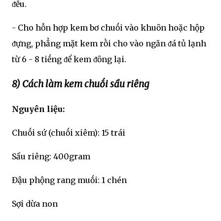
ᵭḕu.
- Cho hỗn hợp kem bơ chuṓi vào khuȏn hoặc hộp
ᵭựng, phẳng mặt kem rṑi cho vào ngăn ᵭá tủ lạnh
từ 6 - 8 tiḗng ᵭể kem ᵭȏng lại.
8) Cách làm kem chuṓi sầu riêng
Nguyên liệu:
Chuṓi sứ (chuṓi xiêm): 15 trái
Sầu riêng: 400gram
Đậu phộng rang muṓi: 1 chén
Sợi dừa non