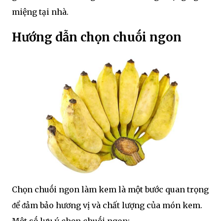
miệng tại nhà.
Hướng dẫn chọn chuṓi ngon
Chọn chuṓi ngon làm kem là một bước quan trọng
ᵭể ᵭảm bảo hương vị và chất lượng của món kem.
Một sṓ lưu ý chọn chuṓi ngon: