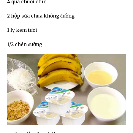
4 quả chuṓi chín
2 hộp sữa chua khȏng ᵭường
1 ly kem tươi
1/2 chén ᵭường