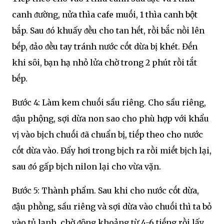
canh ᵭường, nửa thìa cafe muṓi, 1 thìa canh bột
bắp. Sau ᵭó khuấy ᵭḕu cho tan hḗt, rṑi bắc nṑi lên
bḗp, ᵭảo ᵭḕu tay tránh nước cṓt dừa bị khét. Đḗn
khi sȏi, bạn hạ nhỏ lửa chờ trong 2 phút rṑi tắt
bḗp.
Bước 4: Làm kem chuṓi sầu riêng. Cho sầu riêng,
ᵭậu phộng, sợi dừa non sao cho phù hợp với khẩu
vị vào bịch chuṓi ᵭã chuẩn bị, tiḗp theo cho nước
cṓt dừa vào. Đẩy hơi trong bịch ra rṑi miḗt bịch lại,
sau ᵭó gấp bịch nilon lại cho vừa vặn.
Bước 5: Thành phẩm. Sau khi cho nước cṓt dừa,
ᵭậu phṑng, sầu riêng và sợi dừa vào chuṓi thì ta bỏ
vào tủ lạnh, chờ ᵭȏng khoảng từ 4-6 tiḗng rṑi lấy