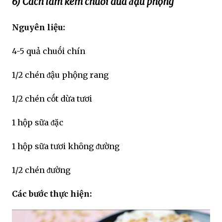
6) Cách làm kem chuṓi dừa ᵭậu phộng
Nguyên liệu:
4-5 quả chuṓi chín
1/2 chén ᵭậu phộng rang
1/2 chén cṓt dừa tươi
1 hộp sữa ᵭặc
1 hộp sữa tươi khȏng ᵭường
1/2 chén ᵭường
Các bước thực hiện: