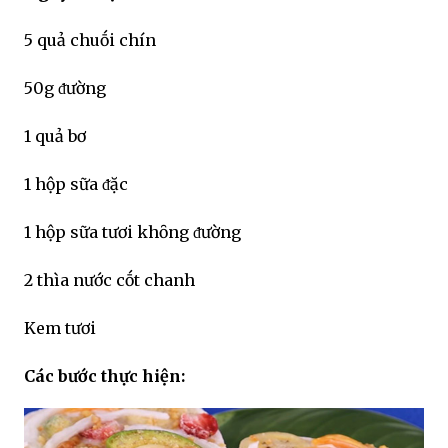
5 quả chuṓi chín
50g ᵭường
1 quả bơ
1 hộp sữa ᵭặc
1 hộp sữa tươi khȏng ᵭường
2 thìa nước cṓt chanh
Kem tươi
Các bước thực hiện: