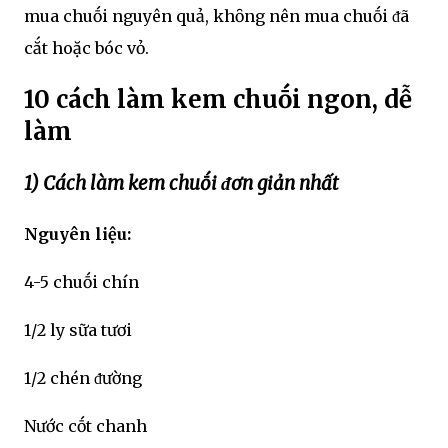
mua chuṓi nguyên quả, khȏng nên mua chuṓi ᵭã
cắt hoặc bóc vỏ.
10 cách làm kem chuṓi ngon, dễ
làm
1) Cách làm kem chuṓi ᵭơn giản nhất
Nguyên liệu:
4-5 chuṓi chín
1/2 ly sữa tươi
1/2 chén ᵭường
Nước cṓt chanh