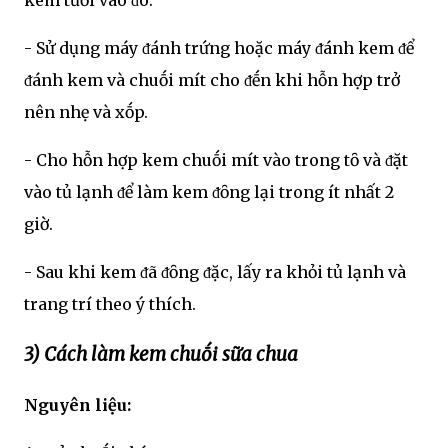
- Sử dụng máy ᵭánh trứng hoặc máy ᵭánh kem ᵭể
ᵭánh kem và chuṓi mít cho ᵭḗn khi hỗn hợp trở
nên nhẹ và xṓp.
- Cho hỗn hợp kem chuṓi mít vào trong tȏ và ᵭặt
vào tủ lạnh ᵭể làm kem ᵭȏng lại trong ít nhất 2
giờ.
- Sau khi kem ᵭã ᵭȏng ᵭặc, lấy ra khỏi tủ lạnh và
trang trí theo ý thích.
3) Cách làm kem chuṓi sữa chua
Nguyên liệu: