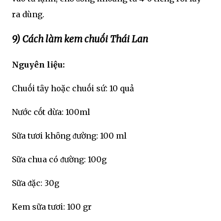
ra dùng.
9) Cách làm kem chuṓi Thái Lan
Nguyên liệu:
Chuṓi tȃy hoặc chuṓi sứ: 10 quả
Nước cṓt dừa: 100ml
Sữa tươi khȏng ᵭường: 100 ml
Sữa chua có ᵭường: 100g
Sữa ᵭặc: 30g
Kem sữa tươi: 100 gr