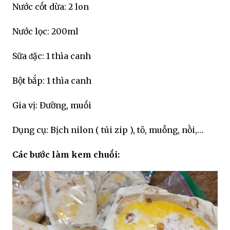
Nước cṓt dừa: 2 lon
Nước lọc: 200ml
Sữa ᵭặc: 1 thìa canh
Bột bắp: 1 thìa canh
Gia vị: Đường, muṓi
Dụng cụ: Bịch nilon ( túi zip ), tȏ, muỗng, nṑi,…
Các bước làm kem chuṓi: