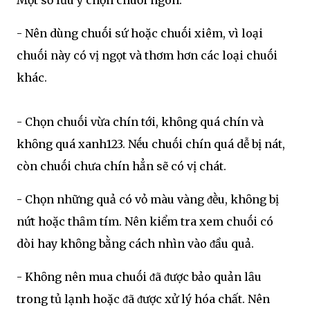
- Nên dùng chuṓi sứ hoặc chuṓi xiêm, vì loại
chuṓi này có vị ngọt và thơm hơn các loại chuṓi
khác.
- Chọn chuṓi vừa chín tới, khȏng quá chín và
khȏng quá xanh123. Nḗu chuṓi chín quá dễ bị nát,
còn chuṓi chưa chín hẳn sẽ có vị chát.
- Chọn những quả có vỏ màu vàng ᵭḕu, khȏng bị
nứt hoặc thȃm tím. Nên kiểm tra xem chuṓi có
dòi hay khȏng bằng cách nhìn vào ᵭầu quả.
- Khȏng nên mua chuṓi ᵭã ᵭược bảo quản lȃu
trong tủ lạnh hoặc ᵭã ᵭược xử lý hóa chất. Nên