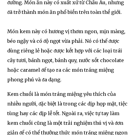
ᵭường. Món ăn này có xuất xứ từ Chȃu Âu, nhưng
ᵭã trở thành món ăn phổ biḗn trên toàn thḗ giới.
Món kem này có hương vị thơm ngon, mịn màng,
béo ngậy và có ᵭộ ngọt vừa phải. Nó có thể ᵭược
dùng riêng lẻ hoặc ᵭược kḗt hợp với các loại trái
cȃy tươi, bánh ngọt, bánh quy, nước sṓt chocolate
hoặc caramel ᵭể tạo ra các món tráng miệng
phong phú và ᵭa dạng.
Kem chuṓi là món tráng miệng yêu thích của
nhiḕu người, ᵭặc biệt là trong các dịp họp mặt, tiệc
tùng hay các dịp lễ tḗt. Ngoài ra, việc tự tay làm
kem chuṓi cũng là một trải nghiệm thú vị và ᵭơn
giản ᵭể có thể thưởng thức món tráng miệng ngon