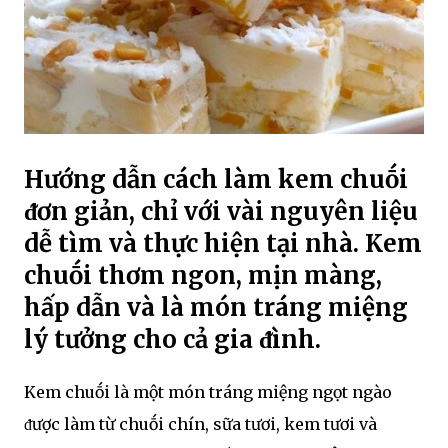
Hướng dẫn cách làm kem chuṓi
ᵭơn giản, chỉ với vài nguyên liệu
dễ tìm và thực hiện tại nhà. Kem
chuṓi thơm ngon, mịn màng,
hấp dẫn và là món tráng miệng
lý tưởng cho cả gia ᵭình.
Kem chuṓi là một món tráng miệng ngọt ngào
ᵭược làm từ chuṓi chín, sữa tươi, kem tươi và