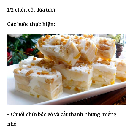
1/2 chén cṓt dừa tươi
Các bước thực hiện:
- Chuṓi chín bóc vỏ và cắt thành những miḗng
nhỏ.