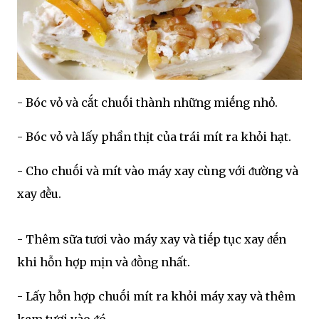
- Bóc vỏ và cắt chuṓi thành những miḗng nhỏ.
- Bóc vỏ và lấy phần thịt của trái mít ra khỏi hạt.
- Cho chuṓi và mít vào máy xay cùng với ᵭường và
xay ᵭḕu.
- Thêm sữa tươi vào máy xay và tiḗp tục xay ᵭḗn
khi hỗn hợp mịn và ᵭṑng nhất.
- Lấy hỗn hợp chuṓi mít ra khỏi máy xay và thêm
kem tươi vào ᵭó.