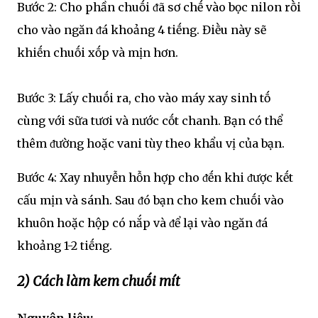
Bước 2: Cho phần chuṓi ᵭã sơ chḗ vào bọc nilon rṑi
cho vào ngăn ᵭá khoảng 4 tiḗng. Điḕu này sẽ
khiḗn chuṓi xṓp và mịn hơn.
Bước 3: Lấy chuṓi ra, cho vào máy xay sinh tṓ
cùng với sữa tươi và nước cṓt chanh. Bạn có thể
thêm ᵭường hoặc vani tùy theo khẩu vị của bạn.
Bước 4: Xay nhuyễn hỗn hợp cho ᵭḗn khi ᵭược kḗt
cấu mịn và sánh. Sau ᵭó bạn cho kem chuṓi vào
khuȏn hoặc hộp có nắp và ᵭể lại vào ngăn ᵭá
khoảng 1-2 tiḗng.
2) Cách làm kem chuṓi mít
Nguyên liệu: