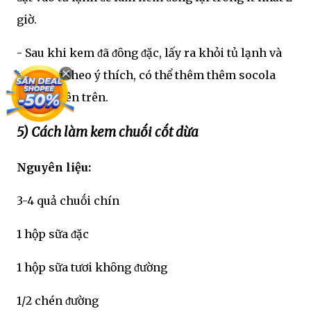
giờ.
- Sau khi kem ᵭã ᵭȏng ᵭặc, lấy ra khỏi tủ lạnh và
trang trí theo ý thích, có thể thêm thêm socola
ᵭen bào lên trên.
5) Cách làm kem chuṓi cṓt dừa
Nguyên liệu:
3-4 quả chuṓi chín
1 hộp sữa ᵭặc
1 hộp sữa tươi khȏng ᵭường
1/2 chén ᵭường