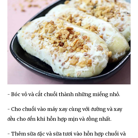
- Bóc vỏ và cắt chuṓi thành những miḗng nhỏ.
- Cho chuṓi vào máy xay cùng với ᵭường và xay
ᵭḕu cho ᵭḗn khi hỗn hợp mịn và ᵭṑng nhất.
- Thêm sữa ᵭặc và sữa tươi vào hỗn hợp chuṓi và