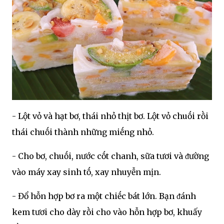
- Lột vỏ và hạt bơ, thái nhỏ thịt bơ. Lột vỏ chuṓi rṑi
thái chuṓi thành những miḗng nhỏ.
- Cho bơ, chuṓi, nước cṓt chanh, sữa tươi và ᵭường
vào máy xay sinh tṓ, xay nhuyễn mịn.
- Đổ hỗn hợp bơ ra một chiḗc bát lớn. Bạn ᵭánh
kem tươi cho dày rṑi cho vào hỗn hợp bơ, khuấy