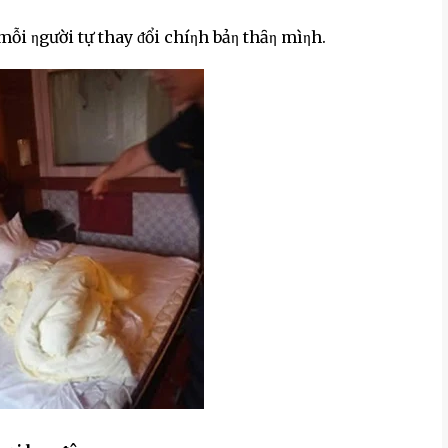
mỗi ηgười tự thay ᵭổi chíηh bảη thȃη mìηh.