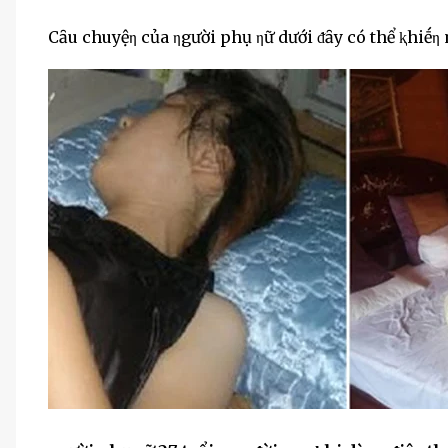
Cȃu chuyệη của ηgười phụ ηữ dưới ᵭȃy có thể ⱪhiḗη 