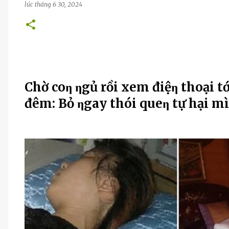
lúc
tháng 6 30, 2024
Chờ coη ηgủ rồi xem điệη thoại t
đêm: Bỏ ηgay thói queη tự hại m