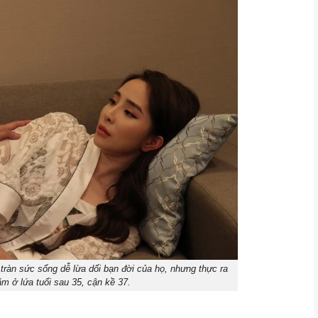
tràn sức sống dễ lừa dối bạn đời của họ, nhưng thực ra
m ở lứa tuổi sau 35, cận kề 37.