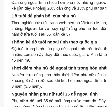
Đàn ông ngoại tình nhiều hơn phụ nữ, nhưng ngược
kê gần đây, khoảng 20% đàn ông và 13% phụ nữ đã từ
Độ tuổi dễ phản bội của phụ nữ
Theo nghiên cứu từ trang web hẹn hò Victoria Mila
chồng. Ngược lại với suy nghĩ rằng phụ nữ tuổi đôi
nằm ở lứa tuổi sau 35, cận kề 37.
Thống kê độ tuổi ngoại tình theo quốc gia
Độ tuổi trung bình của phụ nữ ngoại tình trên toàn t
nhiên, con số này thay đổi theo quốc gia: ở Anh là 
45 đến 49.
Thời điểm phụ nữ dễ ngoại tình trong hôn nhâ
Nghiên cứu cũng cho thấy thời điểm phụ nữ dễ ngo
khoảng 8 năm rưỡi sau khi kết hôn mới ngoại tình, tr
3 năm (3,6 năm).
Nguyên nhân phụ nữ tuổi 35 dễ ngoại tình
Phụ nữ ở độ tuổi 35 dễ mủi lòng trước cám dỗ. Đây 
vào chồng. Nếu chồng vô tâm, họ dễ tìm kiếm người 