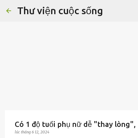
Thư viện cuộc sống
Có 1 độ tuổi phụ nữ dễ "thay lòng",
lúc
tháng 6 12, 2024