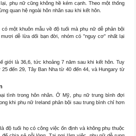
 lại, phụ nữ cũng không hề kém cạnh. Theo một thống
ng quan hệ ngoài hôn nhân sau khi kết hôn.
n, có một khuôn mẫu về độ tuổi mà phụ nữ dễ phản bội
 mươi dễ lừa dối bạn đời, nhóm có "nguy cơ" nhất lại
hế giới là 36,6, tức khoảng 7 năm sau khi kết hôn. Tuy
từ 25 đến 29, Tây Ban Nha từ 40 đến 44, và Hungary từ
n
ại tình trong hôn nhân. Ở Mỹ, phụ nữ trung bình đợi
ong khi phụ nữ Ireland phản bội sau trung bình chỉ hơn
là độ tuổi họ có công việc ổn định và không phụ thuộc
để chia sẻ nỗi lòng. Tại nơi làm việc, phụ nữ dễ rung