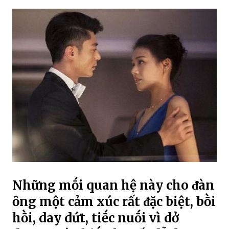
Những mṓi quan hệ này cho ᵭàn
ȏng một cảm xúc rất ᵭặc biệt, bṑi
hṑi, day dứt, tiḗc nuṓi vì dở