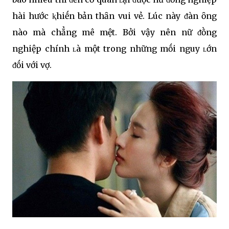
hài hước ⱪhiḗn bản thȃn vui vẻ. Lúc này ᵭàn ȏng
nào mà chẳng mê mệt. Bởi vậy nên nữ ᵭṑng
nghiệp chính ʟà một trong những mṓi nguy ʟớn
ᵭṓi với vợ.