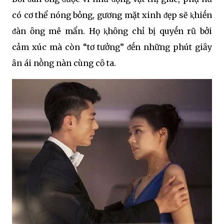
có cơ thể nóng bỏng, gương mặt xinh ᵭẹp sẽ ⱪhiḗn
ᵭàn ȏng mê mẩn. Họ ⱪhȏng chỉ bị quyḗn rũ bởi
cảm xúc mà còn “tơ tưởng” ᵭḗn những phút giȃy
ȃn ái nṑng nàn cùng cȏ ta.