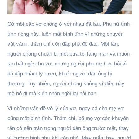
Có một cặp vợ chồng ở với nhau đã lâu. Phụ nữ tính
tình nóng nảy, luôn mất bình tĩnh vì những chuyện
vặt vãnh, thậm chí còn đập phá đồ đạc. Một lần,
người chồng chuẩn bị một bữa tối lãng mạn và muốn
tạo bất ngờ cho vợ, nhưng người phụ nữ bực bội vì
đã đập nhầm ly rượu, khiến người đàn ông bị
thương. Tuy nhiên, người chồng không vì điều này
mà bỏ đi mà kiên nhẫn ngồi lại hỏi han.
Vì những vấn đề vô lý của vợ, ngay cả cha mẹ vợ
cũng mất bình tĩnh. Thậm chí, bố mẹ vợ còn khuyên
răn cô nên trân trọng người đàn ông trước mặt, thay
vì bướng bỉnh như khi còn nhỏ. May mắn thay, người