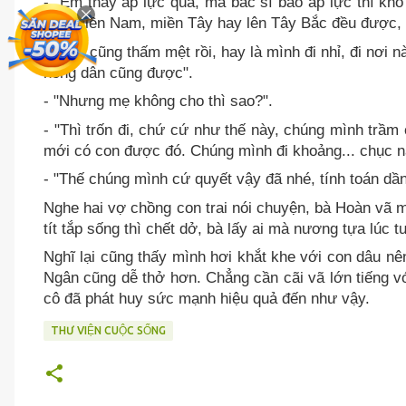
- "Em thấy áp lực quá, mà bác sĩ bảo áp lực thì kh
vào miền Nam, miền Tây hay lên Tây Bắc đều được, c
- "Anh cũng thấm mệt rồi, hay là mình đi nhỉ, đi nơi 
nông dân cũng được".
- "Nhưng mẹ không cho thì sao?".
- "Thì trốn đi, chứ cứ như thế này, chúng mình trầm
mới có con được đó. Chúng mình đi khoảng... chục n
- "Thế chúng mình cứ quyết vậy đã nhé, tính toán dần r
Nghe hai vợ chồng con trai nói chuyện, bà Hoàn vã 
tít tắp sống thì chết dở, bà lấy ai mà nương tựa lúc tu
Nghĩ lại cũng thấy mình hơi khắt khe với con dâu n
Ngân cũng dễ thở hơn. Chẳng cần cãi vã lớn tiếng v
cô đã phát huy sức mạnh hiệu quả đến như vậy.
THƯ VIỆN CUỘC SỐNG