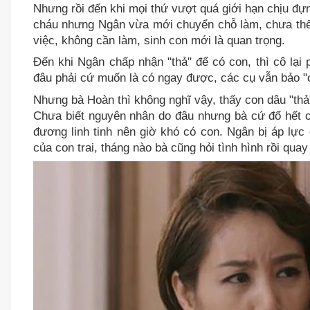
Nhưng rồi đến khi mọi thứ vượt quá giới hạn chịu đự
cháu nhưng Ngân vừa mới chuyển chỗ làm, chưa thể
việc, không cần làm, sinh con mới là quan trọng.
Đến khi Ngân chấp nhận "thả" để có con, thì cô lại 
đâu phải cứ muốn là có ngay được, các cụ vẫn bảo "con
Nhưng bà Hoàn thì không nghĩ vậy, thấy con dâu "thả"
Chưa biết nguyên nhân do đâu nhưng bà cứ đổ hết c
đương linh tinh nên giờ khó có con. Ngân bị áp lự
của con trai, tháng nào bà cũng hỏi tình hình rồi quay