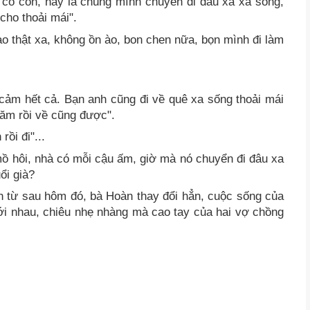
ó có con, hay là chúng mình chuyển đi đâu xa xa sống,
ho thoải mái".
nào thật xa, không ồn ào, bon chen nữa, bọn mình đi làm
 cảm hết cả. Bạn anh cũng đi về quê xa sống thoải mái
ăm rồi về cũng được".
ồi đi"...
mồ hôi, nhà có mỗi cậu ấm, giờ mà nó chuyển đi đâu xa
ổi già?
ên từ sau hôm đó, bà Hoàn thay đổi hẳn, cuộc sống của
ới nhau, chiêu nhẹ nhàng mà cao tay của hai vợ chồng