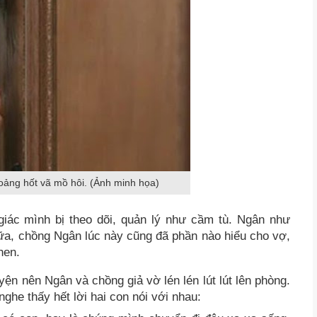
hoảng hốt vã mồ hôi. (Ảnh minh họa)
iác mình bị theo dõi, quản lý như cầm tù. Ngân như
nữa, chồng Ngân lúc này cũng đã phần nào hiểu cho vợ,
hen.
yện nên Ngân và chồng giả vờ lén lén lút lút lên phòng.
ghe thấy hết lời hai con nói với nhau: