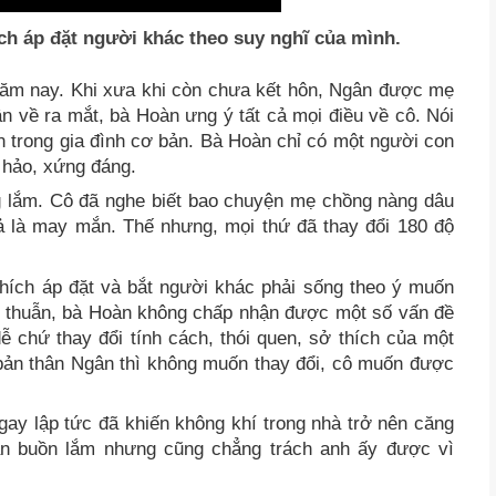
ích áp đặt người khác theo suy nghĩ của mình.
ăm nay. Khi xưa khi còn chưa kết hôn, Ngân được mẹ
n về ra mắt, bà Hoàn ưng ý tất cả mọi điều về cô. Nói
hân trong gia đình cơ bản. Bà Hoàn chỉ có một người con
 hảo, xứng đáng.
 lắm. Cô đã nghe biết bao chuyện mẹ chồng nàng dâu
ả là may mắn. Thế nhưng, mọi thứ đã thay đổi 180 độ
hích áp đặt và bắt người khác phải sống theo ý muốn
u thuẫn, bà Hoàn không chấp nhận được một số vấn đề
dễ chứ thay đổi tính cách, thói quen, sở thích của một
 bản thân Ngân thì không muốn thay đổi, cô muốn được
gay lập tức đã khiến không khí trong nhà trở nên căng
n buồn lắm nhưng cũng chẳng trách anh ấy được vì