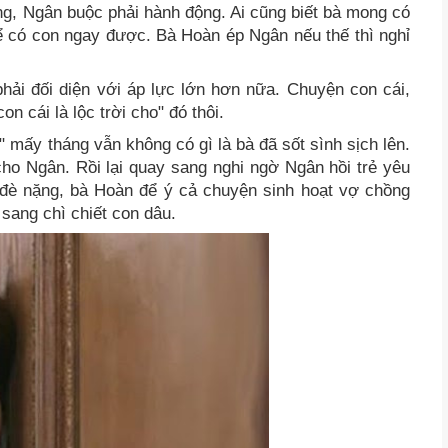
ng, Ngân buộc phải hành động. Ai cũng biết bà mong có
 có con ngay được. Bà Hoàn ép Ngân nếu thế thì nghỉ
phải đối diện với áp lực lớn hơn nữa. Chuyện con cái,
 cái là lộc trời cho" đó thôi.
 mấy tháng vẫn không có gì là bà đã sốt sình sịch lên.
ho Ngân. Rồi lại quay sang nghi ngờ Ngân hồi trẻ yêu
c đè nặng, bà Hoàn để ý cả chuyện sinh hoạt vợ chồng
 sang chì chiết con dâu.