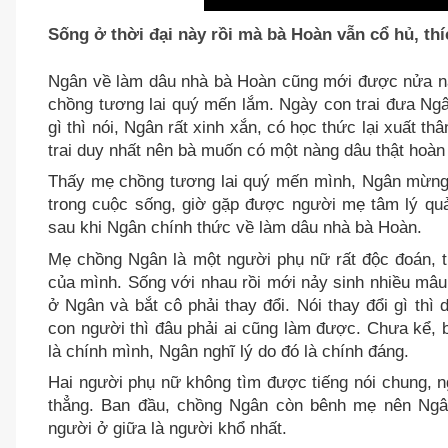
Sống ở thời đại này rồi mà bà Hoàn vẫn cổ hủ, th
Ngân về làm dâu nhà bà Hoàn cũng mới được nửa n
chồng tương lai quý mến lắm. Ngày con trai đưa Ngâ
gì thì nói, Ngân rất xinh xắn, có học thức lại xuất t
trai duy nhất nên bà muốn có một nàng dâu thật hoàn
Thấy mẹ chồng tương lai quý mến mình, Ngân mừng
trong cuộc sống, giờ gặp được người mẹ tâm lý qu
sau khi Ngân chính thức về làm dâu nhà bà Hoàn.
Mẹ chồng Ngân là một người phụ nữ rất độc đoán, t
của mình. Sống với nhau rồi mới nảy sinh nhiều mâ
ở Ngân và bắt cô phải thay đổi. Nói thay đổi gì thì 
con người thì đâu phải ai cũng làm được. Chưa kể,
là chính mình, Ngân nghĩ lý do đó là chính đáng.
Hai người phụ nữ không tìm được tiếng nói chung, n
thẳng. Ban đầu, chồng Ngân còn bênh mẹ nên Ngâ
người ở giữa là người khổ nhất.