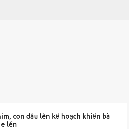
Chuyển đến nội dung chính
im, con dâu lên kế hoạch khiến bà
he lén