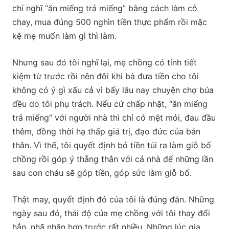
chí nghĩ “ăn miếng trả miếng” bằng cách làm cỗ
chay, mua đúng 500 nghìn tiền thực phẩm rồi mặc
kệ mẹ muốn làm gì thì làm.
Nhưng sau đó tôi nghĩ lại, mẹ chồng có tính tiết
kiệm từ trước rồi nên đôi khi bà đưa tiền cho tôi
không có ý gì xấu cả vì bấy lâu nay chuyện chợ búa
đều do tôi phụ trách. Nếu cứ chấp nhặt, “ăn miếng
trả miếng” với người nhà thì chỉ có mệt mỏi, đau đầu
thêm, đồng thời hạ thấp giá trị, đạo đức của bản
thân. Vì thế, tôi quyết định bỏ tiền túi ra làm giỗ bố
chồng rồi góp ý thẳng thắn với cả nhà để những lần
sau con cháu sẽ góp tiền, góp sức làm giỗ bố.
Thật may, quyết định đó của tôi là đúng đắn. Những
ngày sau đó, thái độ của mẹ chồng với tôi thay đổi
hẳn, nhã nhặn hơn trước rất nhiều. Những lúc gia