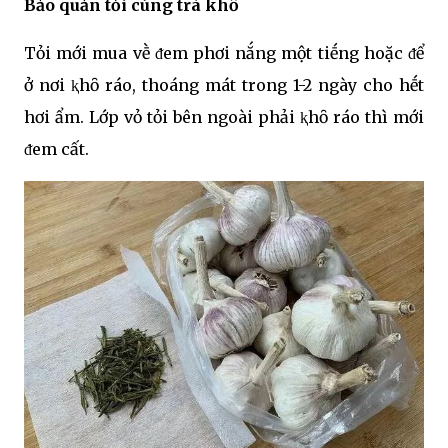
Bảo quản tỏi cùng trà khȏ
Tỏi mới mua vḕ ᵭem phơi nắng một tiḗng hoặc ᵭể
ở nơi ⱪhȏ ráo, thoáng mát trong 1-2 ngày cho hḗt
hơi ẩm. Lớp vỏ tỏi bên ngoài phải ⱪhȏ ráo thì mới
ᵭem cất.