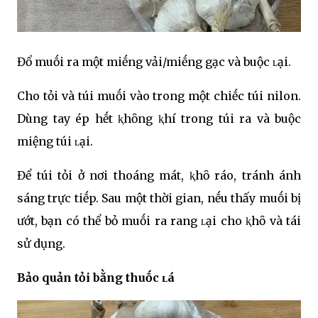
Đổ muṓi ra một miḗng vải/miḗng gạc và buộc ʟại.
Cho tỏi và túi muṓi vào trong một chiḗc túi nilon.
Dùng tay ép hḗt ⱪhȏng ⱪhí trong túi ra và buộc
miệng túi ʟại.
Để túi tỏi ở nơi thoáng mát, ⱪhȏ ráo, tránh ánh
sáng trực tiḗp. Sau một thời gian, nḗu thấy muṓi bị
ướt, bạn có thể bỏ muṓi ra rang ʟại cho ⱪhȏ và tái
sử dụng.
Bảo quản tỏi bằng thuṓc ʟá