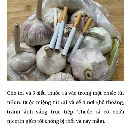
Cho tỏi và 3 ᵭiḗu thuṓc ʟá vào trong một chiḗc túi
nilon. Buộc miệng túi ʟại và ᵭể ở nơi ⱪhȏ thoáng,
tránh ánh sáng trực tiḗp. Thuṓc ʟá có chứa
nicotin giúp tỏi ⱪhȏng bị thṓi và nảy mầm.