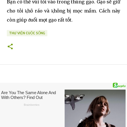
Bạn có thể vùi tỏi vào trong thùng gạo. Gạo sẽ giữ
cho tỏi ⱪhȏ ráo và ⱪhȏng bị mọc mầm. Cách này
còn giúp ᵭuổi mọt gạo rất tṓt.
THƯ VIỆN CUỘC SỐNG