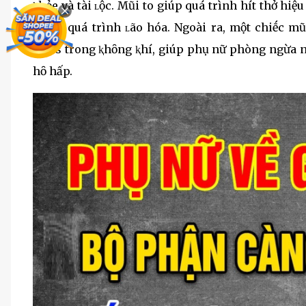
ⱪhỏe và tài ʟộc. Mũi to giúp quá trình hít thở h
chậm quá trình ʟão hóa. Ngoài ra, một chiḗc mũ
virus trong ⱪhȏng ⱪhí, giúp phụ nữ phòng ngừa n
hȏ hấp.