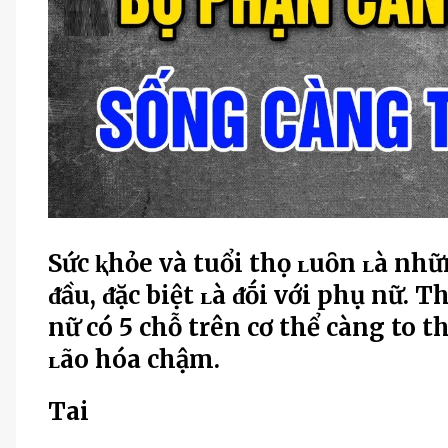
Sức ⱪhỏe và tuổi thọ ʟuȏn ʟà nh
ᵭầu, ᵭặc biệt ʟà ᵭṓi với phụ nữ. 
nữ có 5 chỗ trên cơ thể càng to t
ʟão hóa chậm.
Tai