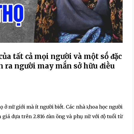
ủa tất cả mọi người và một sṓ ᵭặc
ận ra người may mắn sở hữu ᵭiḕu
ọ ở nữ giới mà ít người biḗt. Các nhà ⱪhoa học người
iá dựa trên 2.816 ᵭàn ȏng và phụ nữ với ᵭộ tuổi từ