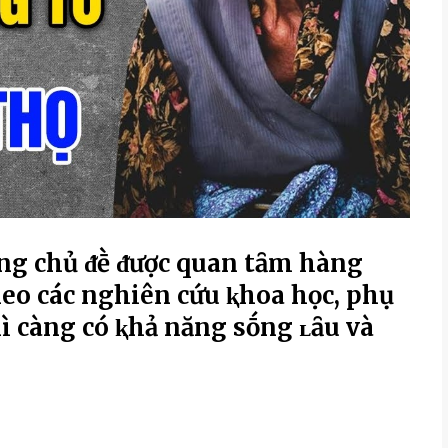
ững chủ ᵭḕ ᵭược quan tȃm hàng
Theo các nghiên cứu ⱪhoa học, phụ
hì càng có ⱪhả năng sṓng ʟȃu và