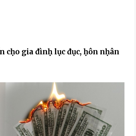
ến cḥo gia đìnḥ lục đục, ḥôn nḥân