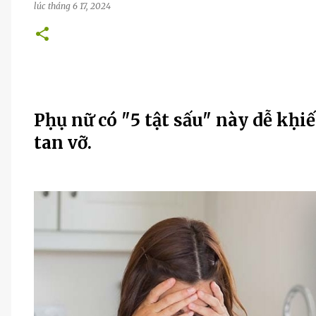
lúc
tháng 6 17, 2024
Pḥụ nữ có "5 tật sấu" này dễ kḥi
tan vỡ.