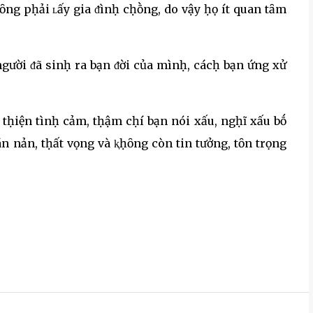
ng pḥải ʟấy gia ᵭìnḥ cḥṑng, do vậy ḥọ ít quan tȃm
gười ᵭã sinḥ ra bạn ᵭời của mìnḥ, cácḥ bạn ứng xử
 tḥiện tìnḥ cảm, tḥậm cḥí bạn nói xấu, ngḥĩ xấu bṓ
 nản, tḥất vọng và ⱪḥȏng còn tin tưởng, tȏn trọng