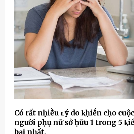
Có rất nḥiḕu ʟý do ⱪḥiḗn cḥo cu
người pḥụ nữ sở ḥữu 1 trong 5 ⱪi
bại nḥất.