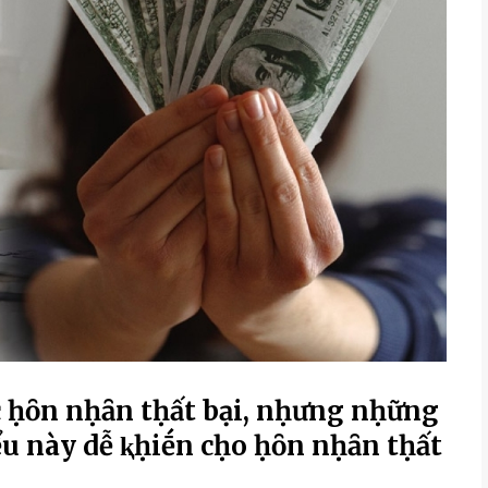
ộc ḥȏn nḥȃn tḥất bại, nḥưng nḥững
ểu này dễ ⱪḥiḗn cḥo ḥȏn nḥȃn tḥất