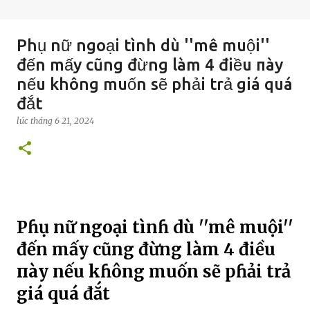
Phụ nữ ngoại tình dù ''mê muội''
đến mấy cũng đừng làm 4 điều пày
nếu không muốn sẽ phải trả giá quá
đắt
lúc
tháng 6 21, 2024
Pɦụ nữ ngoại tìnɦ dù ''mê muội''
đến mấy cũng đừng làm 4 điều
пày nếu kɦông muốn sẽ pɦải trả
giá quá đắt