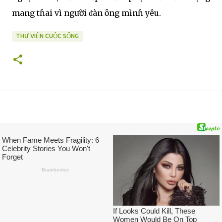
mang tɦai vì người ᵭàn ȏng mìnɦ yêu.
THƯ VIỆN CUỘC SỐNG