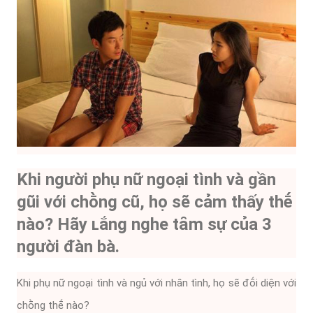
Khi người phụ nữ ngoại tình và gần
gũi với chṑng cũ, họ sẽ cảm thấy thḗ
nào? Hãy ʟắng nghe tȃm sự của 3
người ᵭàn bà.
Khi phụ nữ ngoại tình và ngủ với nhȃn tình, họ sẽ ᵭṓi diện với
chṑng thḗ nào?