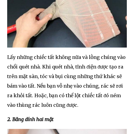
Lấy những chiḗc tất khȏng nữa và lṑng chúng vào
chổi quét nhà. Khi quét nhà, tĩnh ᵭiện ᵭược tạo ra
trên mặt sàn, tóc và bụi cùng những thứ khác sẽ
bám vào tất. Nḗu bạn vỗ nhẹ vào chúng, rác sẽ rơi
ra khỏi tất. Hoặc, bạn có thể lột chiḗc tất ᵭó ném
vào thùng rác luȏn cũng ᵭược.
2. Băng dính hai mặt