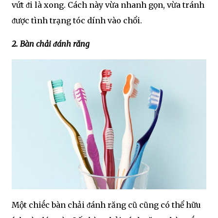
vứt ᵭi là xong. Cách này vừa nhanh gọn, vừa tránh
ᵭược tình trạng tóc dính vào chổi.
2. Bàn chải ᵭánh răng
Một chiḗc bàn chải ᵭánh răng cũ cũng có thể hữu