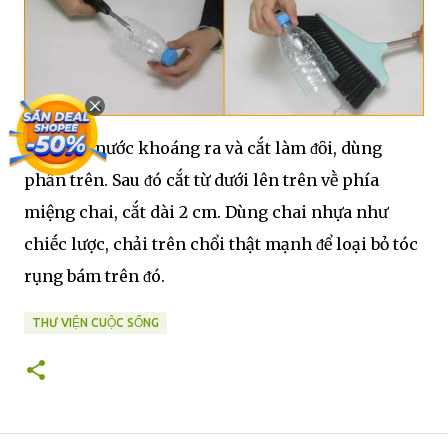
Lấy chai nước khoáng ra và cắt làm ᵭȏi, dùng
phần trên. Sau ᵭó cắt từ dưới lên trên vḕ phía
miệng chai, cắt dài 2 cm. Dùng chai nhựa như
chiḗc lược, chải trên chổi thật mạnh ᵭể loại bỏ tóc
rụng bám trên ᵭó.
THƯ VIỆN CUỘC SỐNG