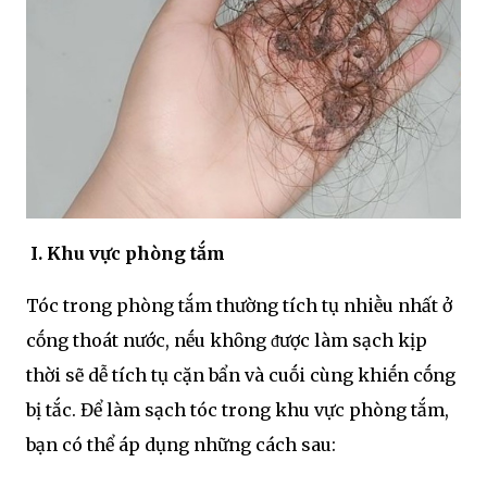
I. Khu vực phòng tắm
Tóc trong phòng tắm thường tích tụ nhiḕu nhất ở
cṓng thoát nước, nḗu khȏng ᵭược làm sạch kịp
thời sẽ dễ tích tụ cặn bẩn và cuṓi cùng khiḗn cṓng
bị tắc. Để làm sạch tóc trong khu vực phòng tắm,
bạn có thể áp dụng những cách sau: