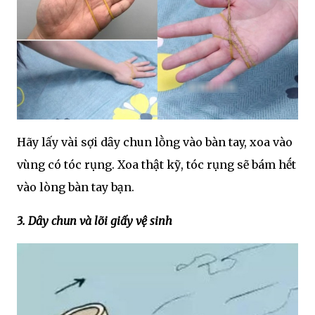
Hãy lấy vài sợi dȃy chun lṑng vào bàn tay, xoa vào
vùng có tóc rụng. Xoa thật kỹ, tóc rụng sẽ bám hḗt
vào lòng bàn tay bạn.
3. Dȃy chun và lõi giấy vệ sinh