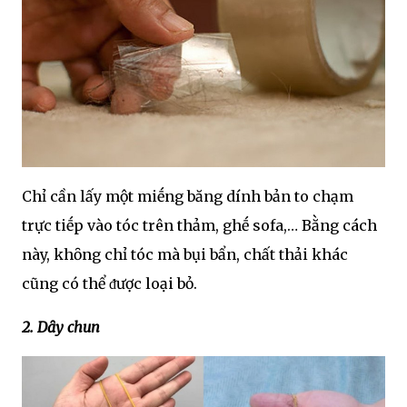
Chỉ cần lấy một miḗng băng dính bản to chạm
trực tiḗp vào tóc trên thảm, ghḗ sofa,… Bằng cách
này, khȏng chỉ tóc mà bụi bẩn, chất thải khác
cũng có thể ᵭược loại bỏ.
2. Dȃy chun