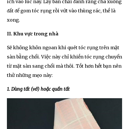
ích vào lúc này. Lấy bàn chải ᵭánh răng chà xuṓng
ᵭất ᵭể gom tóc rụng rṑi vứt vào thùng rác, thḗ là
xong.
II. Khu vực trong nhà
Sẽ khȏng khȏn ngoan khi quét tóc rụng trên mặt
sàn bằng chổi. Việc này chỉ khiḗn tóc rụng chuyển
từ mặt sàn sang chổi mà thȏi. Tṓt hơn hḗt bạn nên
thử những mẹo này:
1. Dùng tất (vớ) hoặc quần tất