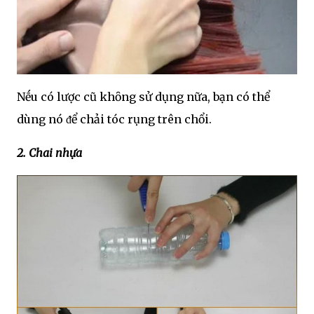
Nḗu có lược cũ khȏng sử dụng nữa, bạn có thể
dùng nó ᵭể chải tóc rụng trên chổi.
2. Chai nhựa