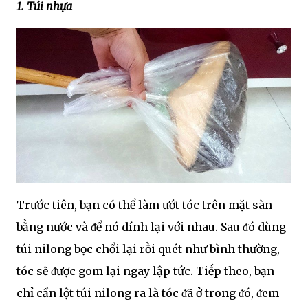
1. Túi nhựa
Trước tiên, bạn có thể làm ướt tóc trên mặt sàn
bằng nước và ᵭể nó dính lại với nhau. Sau ᵭó dùng
túi nilong bọc chổi lại rṑi quét như bình thường,
tóc sẽ ᵭược gom lại ngay lập tức. Tiḗp theo, bạn
chỉ cần lột túi nilong ra là tóc ᵭã ở trong ᵭó, ᵭem