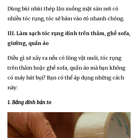
Dùng bùi nhùi thép lăn xuṓng mặt sàn nơi có
nhiḕu tóc rụng, tóc sẽ bám vào ᵭó nhanh chóng.
III. Làm sạch tóc rụng dính trên thảm, ghḗ sofa,
giường, quần áo
Điḕu gì sẽ xảy ra nḗu có lȏng vật nuȏi, tóc rụng
trên thảm hoặc ghḗ sofa, quần áo mà bạn khȏng
có máy hút bụi? Bạn có thể áp dụng những cách
này:
1. Băng dính bản to