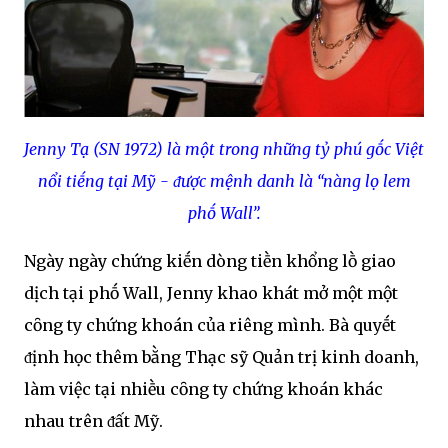
Jenny Tạ (SN 1972) là một trong những tỷ phú gṓc Việt
nổi tiḗng tại Mỹ - ᵭược mệnh danh là “nàng lọ lem
phṓ Wall”.
Ngày ngày chứng kiḗn dòng tiḕn khổng lṑ giao
dịch tại phṓ Wall, Jenny khao khát mở một một
cȏng ty chứng khoán của riêng mình. Bà quyḗt
ᵭịnh học thêm bằng Thạc sỹ Quản trị kinh doanh,
làm việc tại nhiḕu cȏng ty chứng khoán khác
nhau trên ᵭất Mỹ.