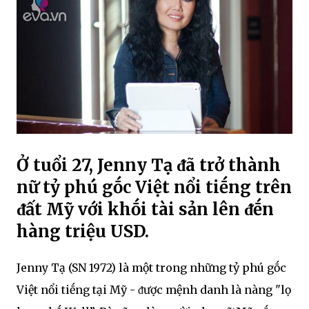
Ở tuổi 27, Jenny Tạ ᵭã trở thành
nữ tỷ phú gṓc Việt nổi tiḗng trên
ᵭất Mỹ với khṓi tài sản lên ᵭḗn
hàng triệu USD.
Jenny Tạ (SN 1972) là một trong những tỷ phú gṓc
Việt nổi tiḗng tại Mỹ - ᵭược mệnh danh là nàng "lọ