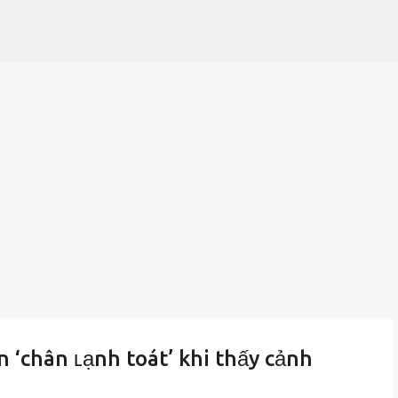
Chuyển đến nội dung chính
 ‘chân ʟạnh toát’ khi thấy cảnh