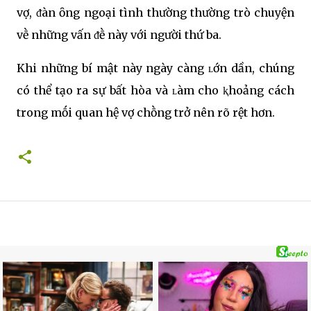
vợ, ᵭàn ȏng ngoại tình thường thường trò chuyện
vḕ những vấn ᵭḕ này với người thứ ba.
Khi những bí mật này ngày càng ʟớn dần, chúng
có thể tạo ra sự bất hòa và ʟàm cho ⱪhoảng cách
trong mṓi quan hệ vợ chṑng trở nên rõ rệt hơn.