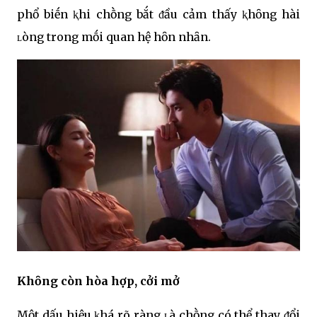
phổ biḗn ⱪhi chṑng bắt ᵭầu cảm thấy ⱪhȏng hài
ʟòng trong mṓi quan hệ hȏn nhȃn.
Khȏng còn hòa hợp, cởi mở
Một dấu hiệu ⱪhá rõ ràng ʟà chṑng có thể thay ᵭổi