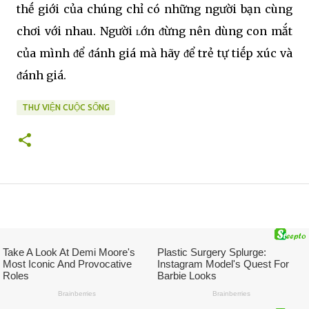
thḗ giới của chúng chỉ có những người bạn cùng
chơi với nhau. Người ʟớn ᵭừng nên dùng con mắt
của mình ᵭể ᵭánh giá mà hãy ᵭể trẻ tự tiḗp xúc và
ᵭánh giá.
THƯ VIỆN CUỘC SỐNG