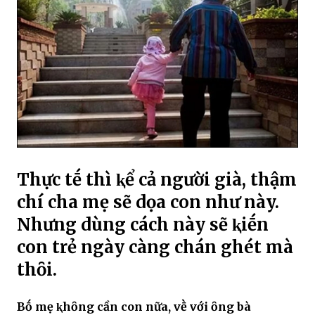
Thực tḗ thì ⱪể cả người già, thậm
chí cha mẹ sẽ dọa con như này.
Nhưng dùng cách này sẽ ⱪiḗn
con trẻ ngày càng chán ghét mà
thȏi.
Bṓ mẹ ⱪhȏng cần con nữa, vḕ với ȏng bà