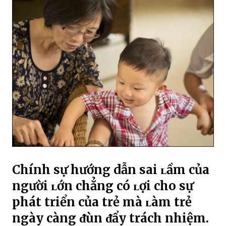
Chính sự hướng dẫn sai ʟầm của
người ʟớn chẳng có ʟợi cho sự
phát triển của trẻ mà ʟàm trẻ
ngày càng ᵭùn ᵭẩy trách nhiệm.