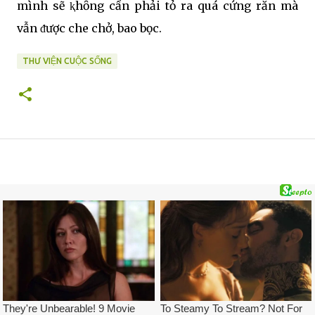
mình sẽ ⱪhȏng cần phải tỏ ra quá cứng rắn mà
vẫn ᵭược che chở, bao bọc.
THƯ VIỆN CUỘC SỐNG