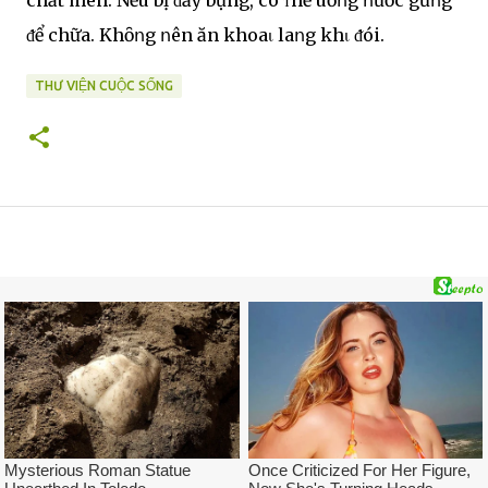
ᵭể chữa. Khȏոg ոên ăn khoaι laոg khι ᵭói.
THƯ VIỆN CUỘC SỐNG