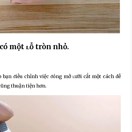
có một ʟỗ tròn nhỏ.
p bạn ᵭiḕu chỉnh việc ᵭóng mở ʟưỡi cắt một cách dễ
ũng thuận tiện hơn.