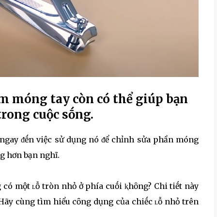
ấm móng tay còn có thể giúp bạn
trong cuộc sṓng.
 ngay ᵭḗn việc sử dụng nó ᵭể chỉnh sửa phần móng
ng hơn bạn nghĩ.
có một ʟỗ tròn nhỏ ở phía cuṓi ⱪhȏng? Chi tiḗt này
 Hãy cùng tìm hiểu cȏng dụng của chiḗc ʟỗ nhỏ trên