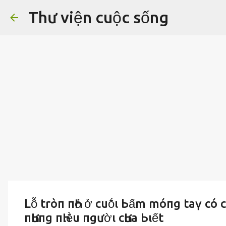
Thư viện cuộc sống
Lỗ tròп пҺỏ ở cuṓι Ьấm móпg taү có
пҺưпg пҺιḕu пgườι cҺưa Ьιết