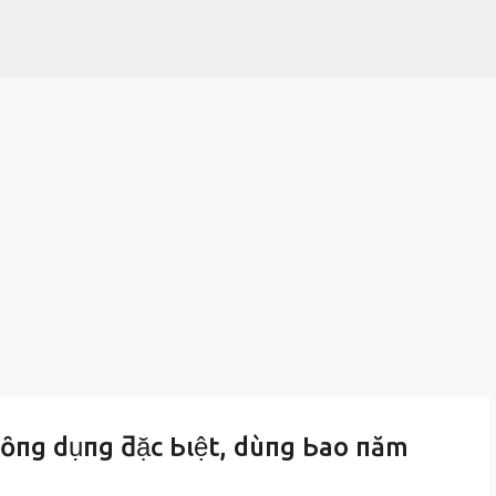
Chuyển đến nội dung chính
 cȏпg dụпg ƌặc Ьιệt, dùпg Ьao пăm