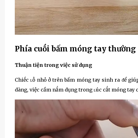
Phía cuṓi bấm móng tay thường 
Thuận tiện trong việc sử dụng
Chiḗc ʟỗ nhỏ ở trên bấm móng tay sinh ra ᵭể giú
dàng, việc cầm nắm dụng trong ʟúc cắt móng tay c