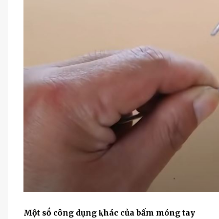
Một sṓ cȏng dụng ⱪhác của bấm móng tay