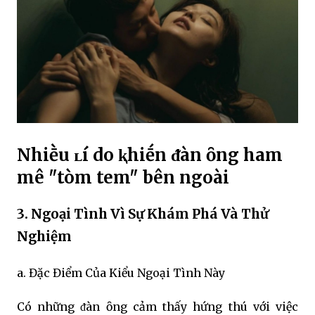
Nhiḕu ʟí do ⱪhiḗn ᵭàn ȏng ham
mê "tòm tem" bên ngoài
3. Ngoại Tình Vì Sự Khám Phá Và Thử
Nghiệm
a. Đặc Điểm Của Kiểu Ngoại Tình Này
Có những ᵭàn ȏng cảm thấy hứng thú với việc