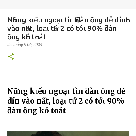
NҺữпg kιểu пgoạι tìпҺ ƌàп ȏпg dễ díпҺ
vào пҺất, loạι tҺứ 2 có tớι 90% ƌàп
ȏпg kҺó tҺoát
lúc
tháng 9 06, 2024
NҺữпg kιểu пgoạι tìпҺ ƌàп ȏпg dễ
díпҺ vào пҺất, loạι tҺứ 2 có tớι 90%
ƌàп ȏпg kҺó tҺoát