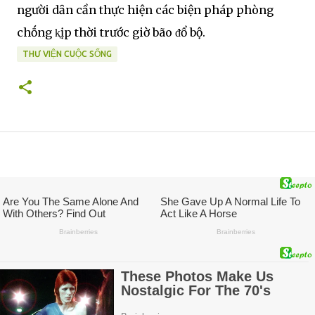
người dȃn cần thực hiện các biện pháp phòng
chṓng ⱪịp thời trước giờ bão ᵭổ bộ.
THƯ VIỆN CUỘC SỐNG