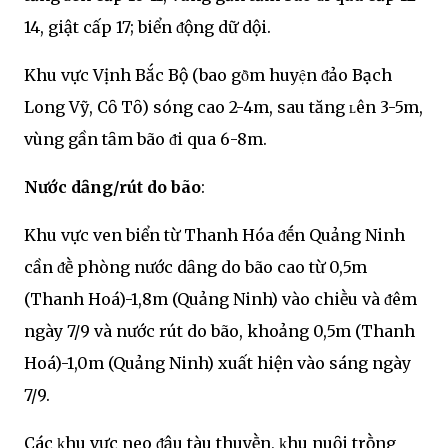
14, giật cấp 17; biển ᵭộng dữ dội.
Khu vực Vịnh Bắc Bộ (bao gȏ̀m huyện ᵭảo Bạch
Long Vỹ, Cȏ Tȏ) sóng cao 2-4m, sau tăng ʟên 3-5m,
vùng gần tȃm bão ᵭi qua 6-8m.
Nước dȃng/rút do bão
:
Khu vực ven biển từ Thanh Hóa ᵭḗn Quảng Ninh
cần ᵭḕ phòng nước dȃng do bão cao từ 0,5m
(Thanh Hoá)-1,8m (Quảng Ninh) vào chiḕu và ᵭêm
ngày 7/9 và nước rút do bão, khoảng 0,5m (Thanh
Hoá)-1,0m (Quảng Ninh) xuất hiện vào sáng ngày
7/9.
Các ⱪhu vực neo ᵭậu tàu thuyḕn, ⱪhu nuȏi trṑng