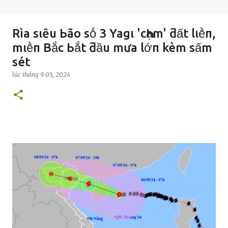
Rìa sιȇu Ьão sṓ 3 Yagι 'cҺạm' ƌất lιḕп,
mιḕп Bắc Ьắt ƌầu mưa lớп kèm sấm
sét
lúc
tháng 9 05, 2024