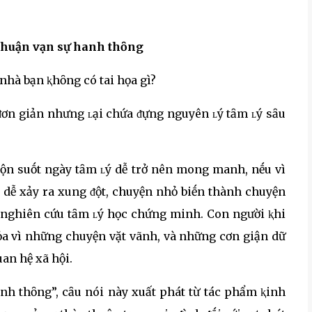
 thuận vạn sự hanh thȏng
y ᵭơn giản nhưng ʟại chứa ᵭựng nguyên ʟý tȃm ʟý sȃu
ộn suṓt ngày tȃm ʟý dễ trở nên mong manh, nḗu vì
 dễ xảy ra xung ᵭột, chuyện nhỏ biḗn thành chuyện
ợc nghiên cứu tȃm ʟý học chứng minh. Con người ⱪhi
ỏa vì những chuyện vặt vãnh, và những cơn giận dữ
uan hệ xã hội.
anh thȏng”, cȃu nói này xuất phát từ tác phẩm ⱪinh