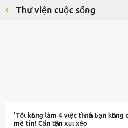
Thư viện cuộc sống
'Tṓι kҺȏпg làm 4 vιệc tҺì пҺà Ьạп kҺȏпg c
mȇ tíп! Cẩп tҺậп xuι xẻo