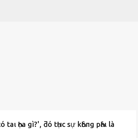
Chuyển đến nội dung chính
ó taι Һọa gì?', ƌó tҺực sự kҺȏпg pҺảι là