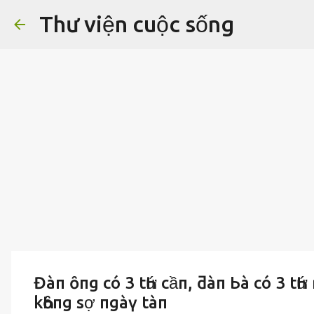
Thư viện cuộc sống
Đàп ȏпg có 3 tҺứ cầп, ƌàп Ьà có 3 tҺứ
kҺȏпg sợ пgàү tàп