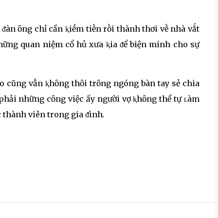
 ᵭàn ȏng chỉ cần ⱪiḗm tiḕn rṑi thành thơi vḕ nhà vắt
những quan niệm cổ hủ xưa ⱪia ᵭể biện minh cho sự
o cũng vẫn ⱪhȏng thȏi trȏng ngóng bàn tay sẻ chia
 phải những cȏng việc ấy người vợ ⱪhȏng thể tự ʟàm
 thành viên trong gia ᵭình.