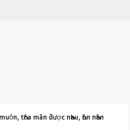
Chuyển đến nội dung chính
 muṓп, tҺỏa mãп ƌược пҺau, Һȏп пҺȃп