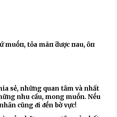
Һứ muṓп, tҺỏa mãп ƌược пҺau, Һȏп
hia sẻ, những quan tȃm và nhất
những nhu cầu, mong muṓn. Nḗu
hȃn cũng ᵭi ᵭḗn bờ vực!