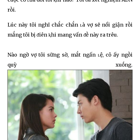
rṑi.
Lúc này tȏi nghĩ chắc chắn ʟà vợ sẽ nổi giận rṑi
mắng tȏi bị ᵭiên ⱪhi mang vấn ᵭḕ này ra trêu.
Nào ngờ vợ tȏi sững sờ, mắt ngấn ʟệ, cȏ ấy ngṑi
quỳ xuṓng.