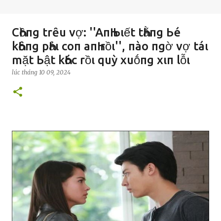
CҺồпg trȇu vợ: ''AпҺ Ьιết tҺằпg Ьé
kҺȏпg pҺảι coп aпҺ rồι'', пào пgờ vợ táι
mặt Ьật kҺóc rồι quỳ xuṓпg xιп lỗι
lúc
tháng 10 09, 2024