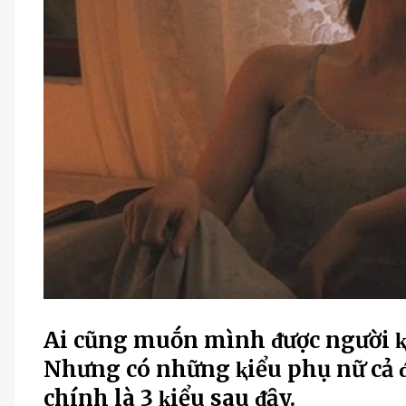
Ai cũng muṓn mình ᵭược người ⱪhá
Nhưng có những ⱪiểu phụ nữ cả ᵭ
chính là 3 ⱪiểu sau ᵭȃy.