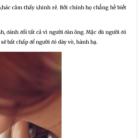
ⱪhác cảm thấy ⱪhinh rẻ. Bởi chính họ chẳng hḕ biḗt
 ᵭánh ᵭổi tất cả vì người ᵭàn ȏng. Mặc dù người ᵭó
h sẽ bất chấp ᵭể người ᵭó dày vò, hành hạ.