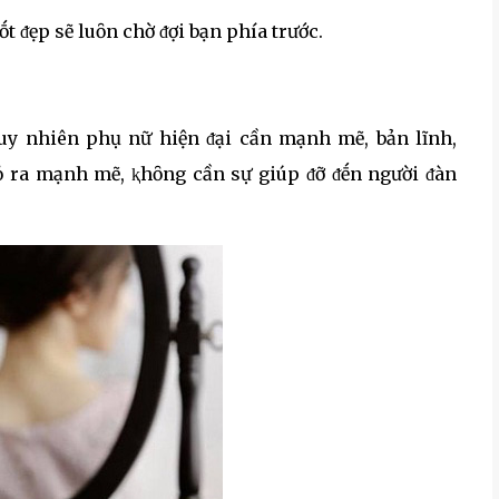
t ᵭẹp sẽ luȏn chờ ᵭợi bạn phía trước.
 Tuy nhiên phụ nữ hiện ᵭại cần mạnh mẽ, bản lĩnh,
ỏ ra mạnh mẽ, ⱪhȏng cần sự giúp ᵭỡ ᵭḗn người ᵭàn