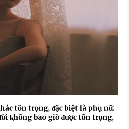
c tȏn trọng, ᵭặc biệt là phụ nữ.
ời ⱪhȏng bao giờ ᵭược tȏn trọng,