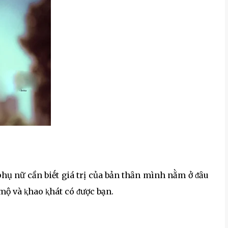
hụ nữ cần biḗt giá trị của bản thȃn mình nằm ở ᵭȃu
 mộ và ⱪhao ⱪhát có ᵭược bạn.