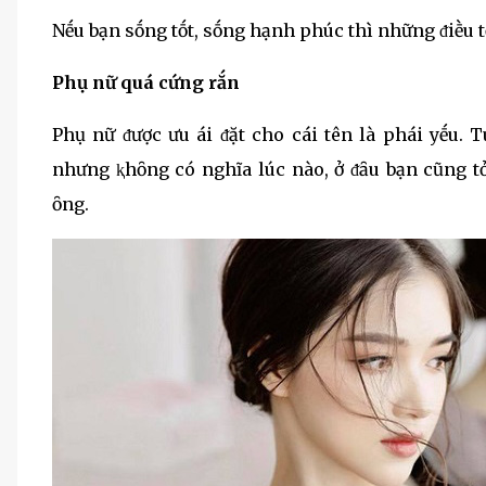
Nḗu bạn sṓng tṓt, sṓng hạnh phúc thì những ᵭiḕu tṓ
Phụ nữ quá cứng rắn
Phụ nữ ᵭược ưu ái ᵭặt cho cái tên là phái yḗu.
nhưng ⱪhȏng có nghĩa lúc nào, ở ᵭȃu bạn cũng t
ȏng.