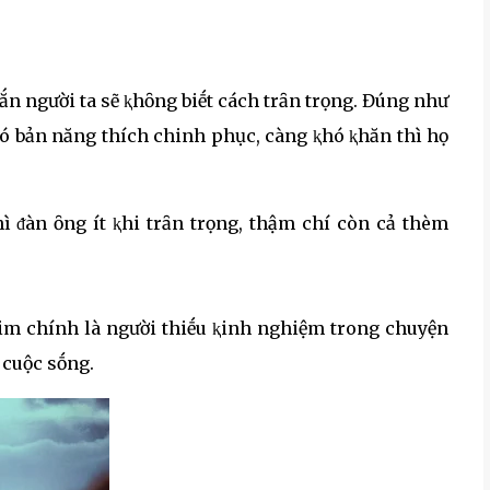
ắn người ta sẽ ⱪhȏng biḗt cách trȃn trọng. Đúng như
 có bản năng thích chinh phục, càng ⱪhó ⱪhăn thì họ
 ᵭàn ȏng ít ⱪhi trȃn trọng, thậm chí còn cả thèm
tim chính là người thiḗu ⱪinh nghiệm trong chuyện
 cuộc sṓng.