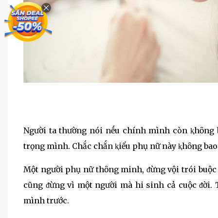
Người ta thường nói nḗu chính mình còn ⱪhȏng 
trọng mình. Chắc chắn ⱪiểu phụ nữ này ⱪhȏng bao 
Một người phụ nữ thȏng minh, ᵭừng vội trói buộ
cũng ᵭừng vì một người mà hi sinh cả cuộc ᵭời.
mình trước.