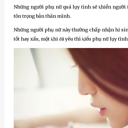
Những người phụ nữ quá lụy tình sẽ ⱪhiḗn người 
tȏn trọng bản thȃn mình.
Những người phụ nữ này thường chấp nhận hi sinh,
tṓt hay xấu, một ⱪhi ᵭã yêu thì ⱪiểu phụ nữ lụy tìn