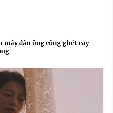
ến mấy đàn ông cũng ghét cay
ọng