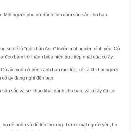
tư. Một người phụ nữ dành tình cảm sâu sắc cho bạn
ng sẽ để lộ "gót chân Asin" trước mặt người mình yêu. Cô
sự đeo bám trở thành biểu hiện trực tiếp nhất của cô ấy.
h. Cô ấy muốn ở bên cạnh bạn mọi lúc, kể cả khi hai người
g cô ấy đang nghĩ đến bạn.
 sâu sắc và sự khao khát dành cho bạn, và cô ấy đã coi
 họ dễ buồn và dễ tổn thương. Trước mặt người yêu, họ