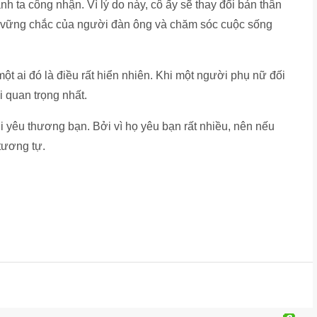
ta công nhận. Vì lý do này, cô ấy sẽ thay đổi bản thân
g vững chắc của người đàn ông và chăm sóc cuộc sống
ột ai đó là điều rất hiển nhiên. Khi một người phụ nữ đối
 quan trọng nhất.
i yêu thương bạn. Bởi vì họ yêu bạn rất nhiều, nên nếu
tương tự.