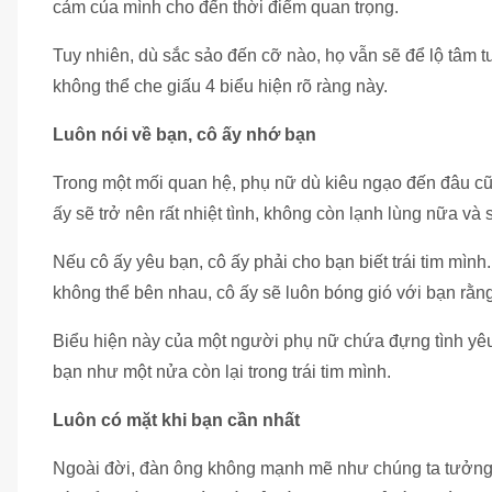
cảm của mình cho đến thời điểm quan trọng.
Tuy nhiên, dù sắc sảo đến cỡ nào, họ vẫn sẽ để lộ tâm 
không thể che giấu 4 biểu hiện rõ ràng này.
Luôn nói về bạn, cô ấy nhớ bạn
Trong một mối quan hệ, phụ nữ dù kiêu ngạo đến đâu cũ
ấy sẽ trở nên rất nhiệt tình, không còn lạnh lùng nữa và 
Nếu cô ấy yêu bạn, cô ấy phải cho bạn biết trái tim mìn
không thể bên nhau, cô ấy sẽ luôn bóng gió với bạn rằn
Biểu hiện này của một người phụ nữ chứa đựng tình yêu
bạn như một nửa còn lại trong trái tim mình.
Luôn có mặt khi bạn cần nhất
Ngoài đời, đàn ông không mạnh mẽ như chúng ta tưởng,