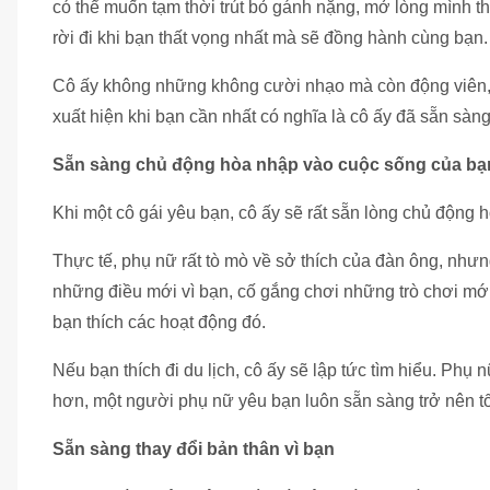
có thể muốn tạm thời trút bỏ gánh nặng, mở lòng mình t
rời đi khi bạn thất vọng nhất mà sẽ đồng hành cùng bạn.
Cô ấy không những không cười nhạo mà còn động viên, gi
xuất hiện khi bạn cần nhất có nghĩa là cô ấy đã sẵn sàn
Sẵn sàng chủ động hòa nhập vào cuộc sống của bạ
Khi một cô gái yêu bạn, cô ấy sẽ rất sẵn lòng chủ động
Thực tế, phụ nữ rất tò mò về sở thích của đàn ông, nhưn
những điều mới vì bạn, cố gắng chơi những trò chơi mới
bạn thích các hoạt động đó.
Nếu bạn thích đi du lịch, cô ấy sẽ lập tức tìm hiểu. Phụ 
hơn, một người phụ nữ yêu bạn luôn sẵn sàng trở nên tố
Sẵn sàng thay đổi bản thân vì bạn