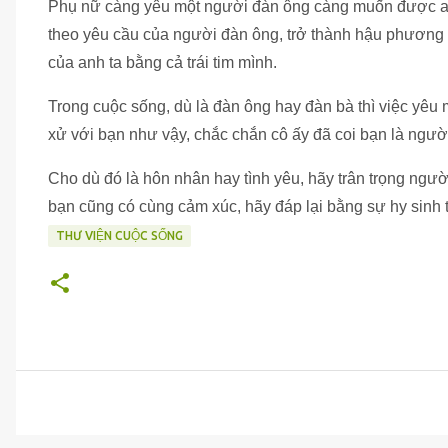
Phụ nữ càng yêu một người đàn ông càng muốn được anh 
theo yêu cầu của người đàn ông, trở thành hậu phươn
của anh ta bằng cả trái tim mình.
Trong cuộc sống, dù là đàn ông hay đàn bà thì việc yêu m
xử với bạn như vậy, chắc chắn cô ấy đã coi bạn là người
Cho dù đó là hôn nhân hay tình yêu, hãy trân trọng ngườ
bạn cũng có cùng cảm xúc, hãy đáp lại bằng sự hy sinh 
THƯ VIỆN CUỘC SỐNG