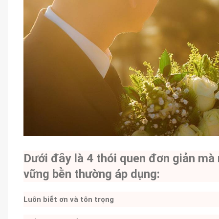
Dưới ᵭȃy là 4 thói quen ᵭơn giản mà
vững bḕn thường áp dụng:
Luȏn biḗt ơn và tȏn trọng