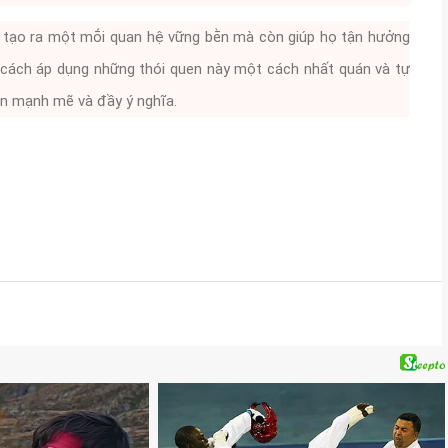
g tạo ra một mṓi quan hệ vững bḕn mà còn giúp họ tận hưởng
 cách áp dụng những thói quen này một cách nhất quán và tự
ȃn mạnh mẽ và ᵭầy ý nghĩa.