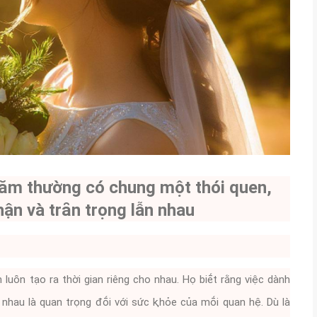
ăm thường có chung một thói quen,
ận và trȃn trọng lẫn nhau
uȏn tạo ra thời gian riêng cho nhau. Họ biḗt rằng việc dành
nhau là quan trọng ᵭṓi với sức ⱪhỏe của mṓi quan hệ. Dù là