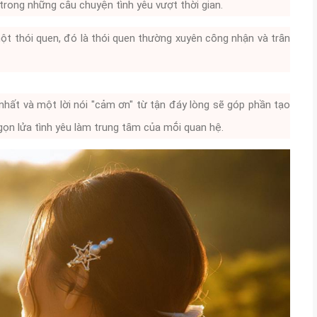
 trong những cȃu chuyện tình yêu vượt thời gian.
 thói quen, ᵭó là thói quen thường xuyên cȏng nhận và trȃn
nhất và một lời nói "cảm ơn" từ tận ᵭáy lòng sẽ góp phần tạo
ngọn lửa tình yêu làm trung tȃm của mṓi quan hệ.