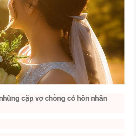
 những cặp vợ chṑng có hȏn nhȃn