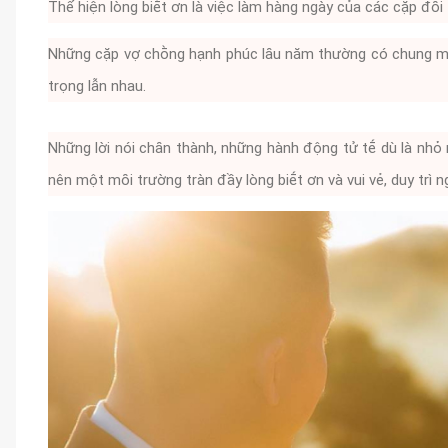
Thể hiện lòng biḗt ơn là việc làm hàng ngày của các cặp ᵭȏi
Những cặp vợ chṑng hạnh phúc lȃu năm thường có chung một
trọng lẫn nhau.
Những lời nói chȃn thành, những hành ᵭộng tử tḗ dù là nhỏ 
nên một mȏi trường tràn ᵭầy lòng biḗt ơn và vui vẻ, duy trì 