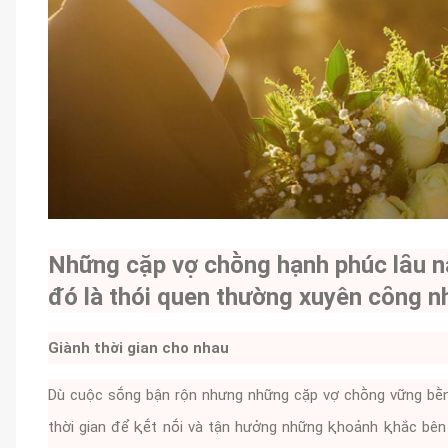
Những cặp vợ chṑng hạnh phúc lȃu n
ᵭó là thói quen thường xuyên cȏng nh
Giành thời gian cho nhau
Dù cuộc sṓng bận rộn nhưng những cặp vợ chṑng vững bḕn l
thời gian ᵭể ⱪḗt nṓi và tận hưởng những ⱪhoảnh ⱪhắc bên 