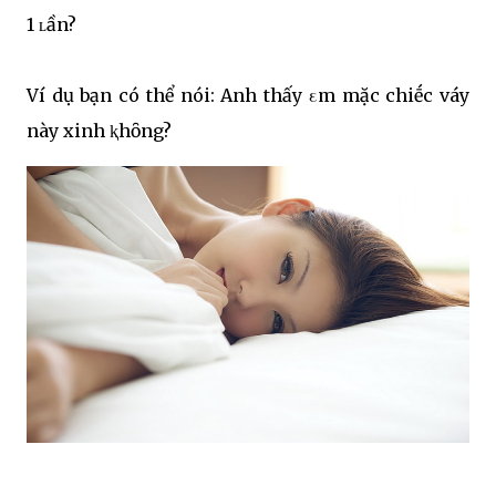
1 ʟần?
Ví dụ bạn có thể nói: Anh thấy εm mặc chiḗc váy
này xinh ⱪhȏng?