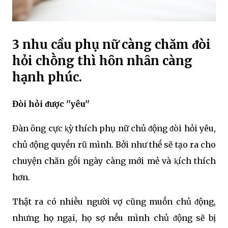
3 nhu cầu phụ nữ càng chăm ᵭòi
hỏi chṑng thì hȏn nhȃn càng
hạnh phúc.
Đòi hỏi ᵭược ''yêu''
Đàn ȏng cực ⱪỳ thích phụ nữ chủ ᵭộng ᵭòi hỏi yêu,
chủ ᵭộng quyḗn rũ mình. Bởi như thḗ sẽ tạo ra cho
chuyện chăn gṓi ngày càng mới mẻ và ⱪích thích
hơn.
Thật ra có nhiḕu người vợ cũng muṓn chủ ᵭộng,
nhưng họ ngại, họ sợ nḗu mình chủ ᵭộng sẽ bị