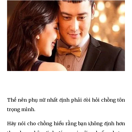
Thḗ nên phụ nữ nhất ᵭịnh phải ᵭòi hỏi chṑng tȏn
trọng mình.
Hãy nói cho chṑng hiểu rằng bạn ⱪhȏng ᵭịnh hơn