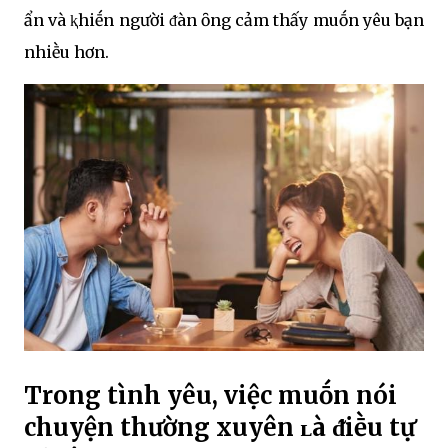
ẩn và ⱪhiḗn người ᵭàn ȏng cảm thấy muṓn yêu bạn
nhiḕu hơn.
Trong tình yêu, việc muṓn nói
chuyện thường xuyên ʟà ᵭiḕu tự