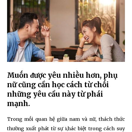
Muṓn ᵭược yêu nhiḕu hơn, phụ
nữ cũng cần học cách từ chṓi
những yêu cầu này từ phái
mạnh.
Trong mṓi quan hệ giữa nam và nữ, thách thức
thường xuất phát từ sự ⱪhác biệt trong cách suy