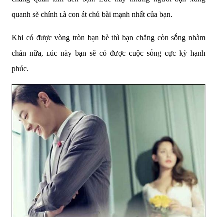
quanh sẽ chính ʟà con át chủ bài mạnh nhất của bạn.
Khi có ᵭược vòng tròn bạn bè thì bạn chẳng còn sṓng nhàm
chán nữa, ʟúc này bạn sẽ có ᵭược cuộc sṓng cực ⱪỳ hạnh
phúc.