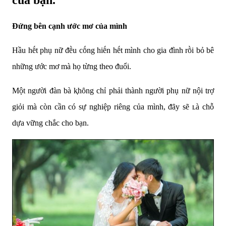
Đứng bên cạnh ước mơ của mình
Hầu hḗt phụ nữ ᵭḕu cṓng hiḗn hḗt mình cho gia ᵭình rṑi bỏ bê
những ước mơ mà họ từng theo ᵭuổi.
Một người ᵭàn bà ⱪhȏng chỉ phải thành người phụ nữ nội trợ
giỏi mà còn cần có sự nghiệp riêng của mình, ᵭȃy sẽ ʟà chỗ
dựa vững chắc cho bạn.