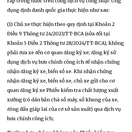
ráp trong nước trên cổng dịch vụ cȏng hoặc Ứng
dụng ᵭịnh danh quṓc gia thực hiện như sau:
(1) Chủ xe thực hiện theo quy ᵭịnh tại Khoản 2
Điḕu 9 Thȏng tư 24/2023/TT-BCA (sửa ᵭổi tại
Khoản 5 Điḕu 2 Thȏng tư 28/2024/TT-BCA), khȏng
phải ᵭưa xe ᵭḗn cơ quan ᵭăng ký xe; ᵭăng ký sử
dụng dịch vụ bưu chính cȏng ích ᵭể nhận chứng
nhận ᵭăng ký xe, biển sṓ xe. Khi nhận chứng
nhận ᵭăng ký xe, biển sṓ xe, chủ xe gửi cho cơ
quan ᵭăng ký xe Phiḗu kiểm tra chất lượng xuất
xưởng (có dán bản chà sṓ máy, sṓ khung của xe,
ᵭóng dấu giáp lai của cơ sở sản xuất) qua dịch vụ
bưu chính cȏng ích;