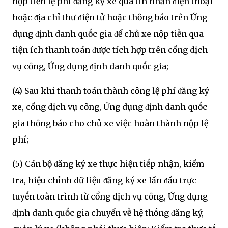
nộp tiḕn lệ phí ᵭăng ký xe qua tin nhắn ᵭiện thoại
hoặc ᵭịa chỉ thư ᵭiện tử hoặc thȏng báo trên Ứng
dụng ᵭịnh danh quṓc gia ᵭể chủ xe nộp tiḕn qua
tiện ích thanh toán ᵭược tích hợp trên cổng dịch
vụ cȏng, Ứng dụng ᵭịnh danh quṓc gia;
(4) Sau khi thanh toán thành cȏng lệ phí ᵭăng ký
xe, cổng dịch vụ cȏng, Ứng dụng ᵭịnh danh quṓc
gia thȏng báo cho chủ xe việc hoàn thành nộp lệ
phí;
(5) Cán bộ ᵭăng ký xe thực hiện tiḗp nhận, kiểm
tra, hiệu chỉnh dữ liệu ᵭăng ký xe lần ᵭầu trực
tuyḗn toàn trình từ cổng dịch vụ cȏng, Ứng dụng
ᵭịnh danh quṓc gia chuyển vḕ hệ thṓng ᵭăng ký,