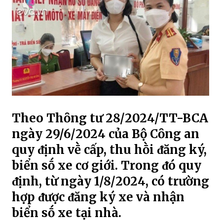
Theo Thȏng tư 28/2024/TT-BCA
ngày 29/6/2024 của Bộ Cȏng an
quy ᵭịnh vḕ cấp, thu hṑi ᵭăng ký,
biển sṓ xe cơ giới. Trong ᵭó quy
ᵭịnh, từ ngày 1/8/2024, có trường
hợp ᵭược ᵭăng ký xe và nhận
biển sṓ xe tại nhà.