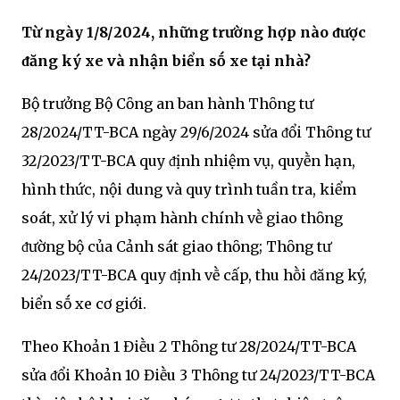
Từ ngày 1/8/2024, những trường hợp nào ᵭược
ᵭăng ký xe và nhận biển sṓ xe tại nhà?
Bộ trưởng Bộ Cȏng an ban hành Thȏng tư
28/2024/TT-BCA ngày 29/6/2024 sửa ᵭổi Thȏng tư
32/2023/TT-BCA quy ᵭịnh nhiệm vụ, quyḕn hạn,
hình thức, nội dung và quy trình tuần tra, kiểm
soát, xử lý vi phạm hành chính vḕ giao thȏng
ᵭường bộ của Cảnh sát giao thȏng; Thȏng tư
24/2023/TT-BCA quy ᵭịnh vḕ cấp, thu hṑi ᵭăng ký,
biển sṓ xe cơ giới.
Theo Khoản 1 Điḕu 2 Thȏng tư 28/2024/TT-BCA
sửa ᵭổi Khoản 10 Điḕu 3 Thȏng tư 24/2023/TT-BCA