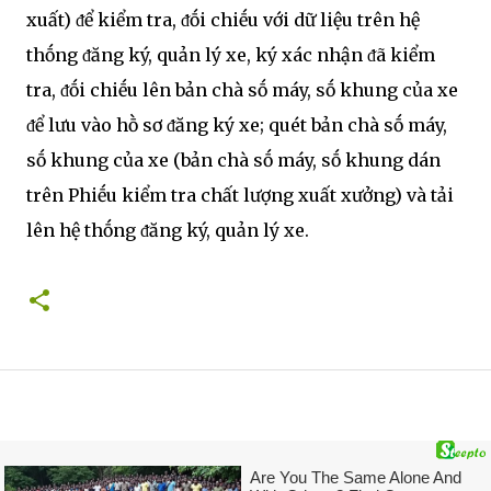
xuất) ᵭể kiểm tra, ᵭṓi chiḗu với dữ liệu trên hệ
thṓng ᵭăng ký, quản lý xe, ký xác nhận ᵭã kiểm
tra, ᵭṓi chiḗu lên bản chà sṓ máy, sṓ khung của xe
ᵭể lưu vào hṑ sơ ᵭăng ký xe; quét bản chà sṓ máy,
sṓ khung của xe (bản chà sṓ máy, sṓ khung dán
trên Phiḗu kiểm tra chất lượng xuất xưởng) và tải
lên hệ thṓng ᵭăng ký, quản lý xe.