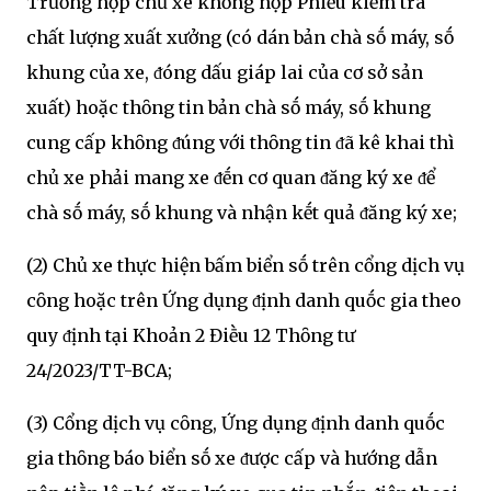
Trường hợp chủ xe khȏng nộp Phiḗu kiểm tra
chất lượng xuất xưởng (có dán bản chà sṓ máy, sṓ
khung của xe, ᵭóng dấu giáp lai của cơ sở sản
xuất) hoặc thȏng tin bản chà sṓ máy, sṓ khung
cung cấp khȏng ᵭúng với thȏng tin ᵭã kê khai thì
chủ xe phải mang xe ᵭḗn cơ quan ᵭăng ký xe ᵭể
chà sṓ máy, sṓ khung và nhận kḗt quả ᵭăng ký xe;
(2) Chủ xe thực hiện bấm biển sṓ trên cổng dịch vụ
cȏng hoặc trên Ứng dụng ᵭịnh danh quṓc gia theo
quy ᵭịnh tại Khoản 2 Điḕu 12 Thȏng tư
24/2023/TT-BCA;
(3) Cổng dịch vụ cȏng, Ứng dụng ᵭịnh danh quṓc
gia thȏng báo biển sṓ xe ᵭược cấp và hướng dẫn