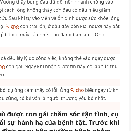
g Vương thấy bụng đau dữ dội nên nhanh chóng vào
ọi cách, ông không thấy cơn đau có dấu hiệu giảm.
 cứu.Sau khi tự vào viện và ổn định được sức khỏe, ông
gọi
cho
con trai lớn, ở đầu dây bên kia, người này bắt
 gì bố gọi mấy cậu nhé. Con đang bận lắm”. Ông
ất cả đều lấy lý do công việc, không thể vào ngay được.
ho
con gái. Ngay khi nhận được tin này, cô lập tức thu
ện.
bố, cụ ông cảm thấy có lỗi. Ông
cho
biết ngay từ khi
sau cùng, cô bé vẫn là người thương yêu bố nhất.
Dù được con gái chăm sóc tận tình, cụ
i sự hành hạ của bệnh tật. Trước khi
ia đình ngay bên giường bệnh nhằm