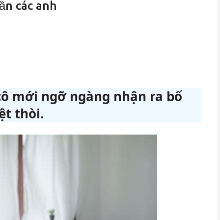
lần các anh
cô mới ngỡ ngàng nhận ra bố
t thòi.