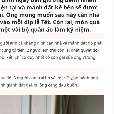
hiện tại và mảnh đất kế bên sẽ được
 ai. Ông mong muốn sau này căn nhà
 vào mỗi dịp lễ Tết. Còn lại, món quà
 một vài bộ quần áo làm kỷ niệm.
 Người anh cả khẳng định căn nhà và mảnh đất đó phải
 cúng tổ tiên. 2 người em trai còn lại nhất quyết đòi
ồi kết. Chỉ có duy nhất cô con gái của ông Vương
u đó, 3 người con trai bỏ về, mặc
cho
bệnh tình
anh giành đất đai, cụ ông càng đau buồn.