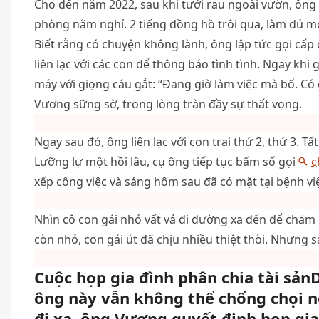
Cho đến năm 2022, sau khi tưới rau ngoài vườn, ôn
phòng nằm nghỉ. 2 tiếng đồng hồ trôi qua, làm đủ m
Biết rằng có chuyện không lành, ông lập tức gọi cấp
liên lạc với các con để thông báo tình tình. Ngay khi 
máy với giọng cáu gắt: “Đang giờ làm việc mà bố. Có
Vương sững sờ, trong lòng tràn đầy sự thất vọng.
Ngay sau đó, ông liên lạc với con trai thứ 2, thứ 3. T
Lưỡng lự một hồi lâu, cụ ông tiếp tục bấm số gọi
c
xếp công việc và sáng hôm sau đã có mặt tại bệnh vi
Nhìn cô con gái nhỏ vất vả đi đường xa đến để chăm 
còn nhỏ, con gái út đã chịu nhiều thiệt thòi. Nhưng 
Cuộc họp gia đình phân chia tài sản
ông này vẫn không thể chống chọi nổ
đi xa, ông Vương quyết định họp g