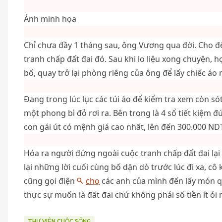
Ảnh minh họa
Chỉ chưa đầy 1 tháng sau, ông Vương qua đời. Cho đến
tranh chấp đất đai đó. Sau khi lo liệu xong chuyện, họ
bố, quay trở lại phòng riêng của ông để lấy chiếc áo 
Đang trong lúc lục các túi áo để kiểm tra xem còn só
một phong bì đỏ rơi ra. Bên trong là 4 sổ tiết kiệm đ
con gái út có mệnh giá cao nhất, lên đến 300.000 ND
Hóa ra người đứng ngoài cuộc tranh chấp đất đai lạ
lại những lời cuối cùng bố dặn dò trước lúc đi xa, c
cũng gọi điện
cho
các anh của mình đến lấy món qu
thực sự muốn là đất đai chứ không phải số tiền ít ỏi 
THƯ VIỆN CUỘC SỐNG