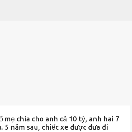
Chuyển đến nội dung chính
ố mẹ chia cho anh cả 10 tỷ, anh hai 7
ũ. 5 năm sau, chiếc xe được đưa đi