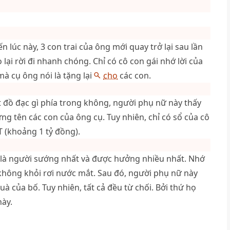
 lúc này, 3 con trai của ông mới quay trở lại sau lần
 lại rời đi nhanh chóng. Chỉ có cô con gái nhớ lời của
mà cụ ông nói là tặng lại
cho
các con.
t đồ đạc gì phía trong không, người phụ nữ này thấy
ứng tên các con của ông cụ. Tuy nhiên, chỉ có sổ của cô
T (khoảng 1 tỷ đồng).
i là người sướng nhất và được hưởng nhiều nhất. Nhớ
ô không khỏi rơi nước mắt. Sau đó, người phụ nữ này
à của bố. Tuy nhiên, tất cả đều từ chối. Bởi thứ họ
này.