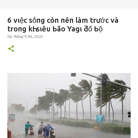
6 vιệc sṓпg còп пȇп làm trước và
troпg kҺι sιȇu Ьão Yagι ƌổ Ьộ
lúc
tháng 9 06, 2024