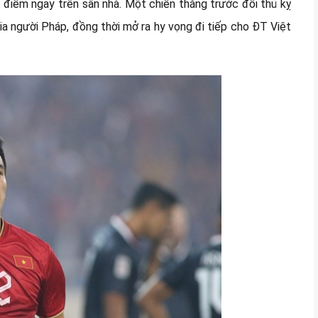
 điểm ngay trên sân nhà. Một chiến thắng trước đối thủ kỵ
gia người Pháp, đồng thời mở ra hy vọng đi tiếp cho ĐT Việt