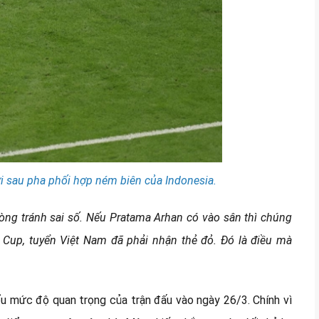
i sau pha phối hợp ném biên của Indonesia.
hòng tránh sai số. Nếu Pratama Arhan có vào sân thì chúng
n Cup, tuyển Việt Nam đã phải nhận thẻ đỏ. Đó là điều mà
iểu mức độ quan trọng của trận đấu vào ngày 26/3. Chính vì