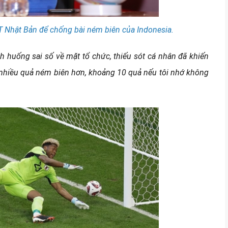
 ĐT Nhật Bản để chống bài ném biên của Indonesia.
ình huống sai số về mặt tổ chức, thiếu sót cá nhân đã khiến
u nhiều quả ném biên hơn, khoảng 10 quả nếu tôi nhớ không