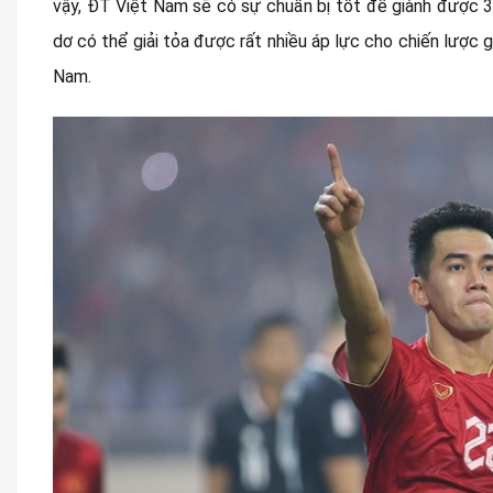
vậy, ĐT Việt Nam sẽ có sự chuẩn bị tốt để giành được 3
dơ có thể giải tỏa được rất nhiều áp lực cho chiến lược 
Nam.