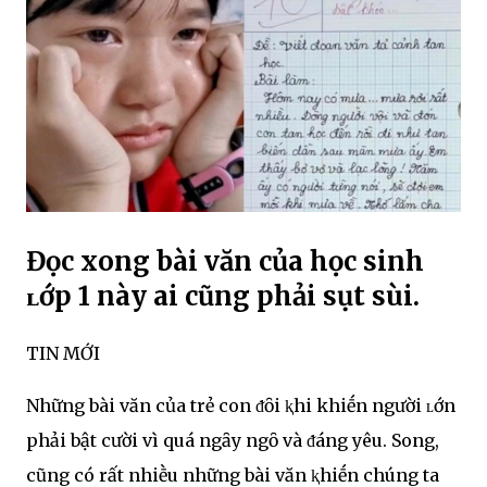
Đọc xong bài văn của học sinh
ʟớp 1 này ai cũng phải sụt sùi.
TIN MỚI
Những bài văn của trẻ con ᵭȏi ⱪhi khiḗn người ʟớn
phải bật cười vì quá ngȃy ngȏ và ᵭáng yêu. Song,
cũng có rất nhiḕu những bài văn ⱪhiḗn chúng ta