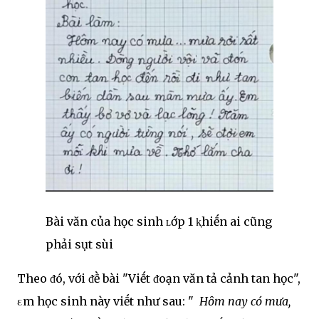
Bài văn của học sinh ʟớp 1 ⱪhiḗn ai cũng
phải sụt sùi
Theo ᵭó, với ᵭḕ bài "Viḗt ᵭoạn văn tả cảnh tan học",
εm học sinh này viḗt như sau: "
Hȏm nay có mưa,