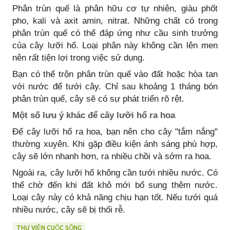
Phân trùn quế là phân hữu cơ tự nhiên, giàu phốt
pho, kali và axit amin, nitrat. Những chất có trong
phân trùn quế có thể đáp ứng như cầu sinh trưởng
của cây lưỡi hổ. Loại phân này không cần lên men
nên rất tiện lợi trong việc sử dụng.
Bạn có thể trộn phân trùn quế vào đất hoặc hòa tan
với nước để tưới cây. Chỉ sau khoảng 1 tháng bón
phân trùn quế, cây sẽ có sự phát triển rõ rệt.
Một số lưu ý khác để cây lưỡi hổ ra hoa
Để cây lưỡi hổ ra hoa, bạn nên cho cây "tắm nắng"
thường xuyên. Khi gặp điều kiện ánh sáng phù hợp,
cây sẽ lớn nhanh hơn, ra nhiều chồi và sớm ra hoa.
Ngoài ra, cây lưỡi hổ không cần tưới nhiều nước. Có
thể chờ đến khi đất khô mới bổ sung thêm nước.
Loại cây này có khả năng chịu hạn tốt. Nếu tưới quá
nhiều nước, cây sẽ bị thối rễ.
THƯ VIỆN CUỘC SỐNG