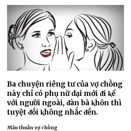
Ba chuyện riêng tư của vợ chṑng
này chỉ có phụ nữ dại mới ᵭi ⱪể
với người ngoài, ᵭàn bà ⱪhȏn thì
tuyệt ᵭṓi ⱪhȏng nhắc ᵭḗn.
Mȃu thuẫn vợ chṑng