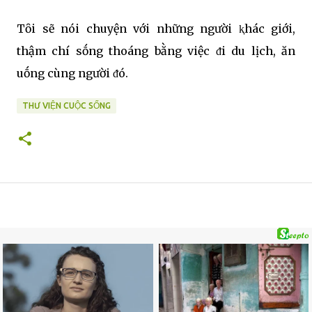
Tȏi sẽ nói chuyện với những người ⱪhác giới,
thậm chí sṓng thoáng bằng việc ᵭi du lịch, ăn
uṓng cùng người ᵭó.
THƯ VIỆN CUỘC SỐNG