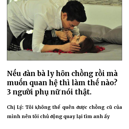
Nḗu ᵭàn bà ly hȏn chṑng rṑi mà
muṓn quan hệ thì làm thḗ nào?
3 người phụ nữ nói thật.
Chị Lý: Tȏi ⱪhȏng thể quên ᵭược chṑng cũ của
mình nên tȏi chủ ᵭộng quay lại tìm anh ấy