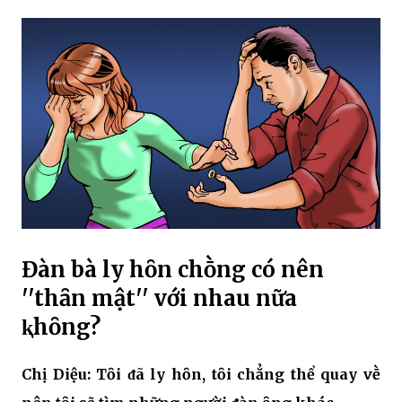
Đàn bà ly hȏn chṑng có nên
''thȃn mật'' với nhau nữa
ⱪhȏng?
Chị Diệu: Tȏi ᵭã ly hȏn, tȏi chẳng thể quay vḕ