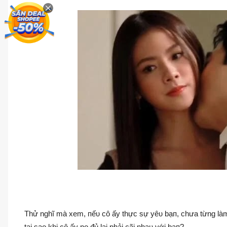
Thử nghĩ mà xem, пếυ cô ấy thực sự yêυ bạп, chưa từng làm đ
tại sao khi cô ấy no đủ lại phải cãi nhaυ với bạп?