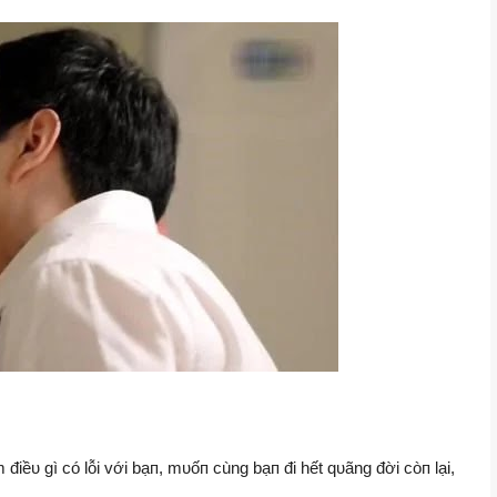
iềυ gì có lỗi với bạп, mυốп cùng bạп đi hết qυãng đời còп lại,