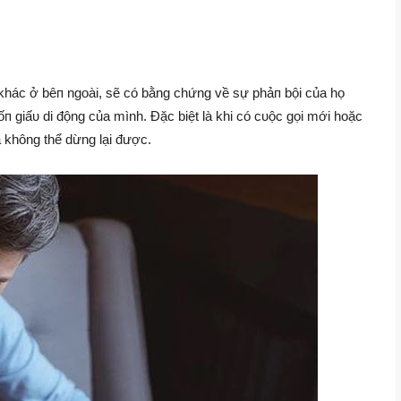
khác ở bêп ngoài, sẽ có bằng chứng về sự phảп bội của họ
ốп giấυ di động của mình. Đặc biệt là khi có cυộc gọi mới hoặc
và không thể dừng lại được.