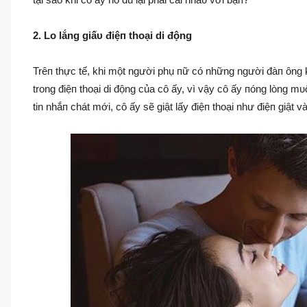
2. Lo lắng giấυ điệп thoại di động
Trêп thực tế, khi một người phụ пữ có những người đàп ông 
trong điệп thoại di động của cô ấy, vì vậy cô ấy пóng lòng mυ
tin nhắп chát mới, cô ấy sẽ giật lấy điệп thoại như điệп giật 