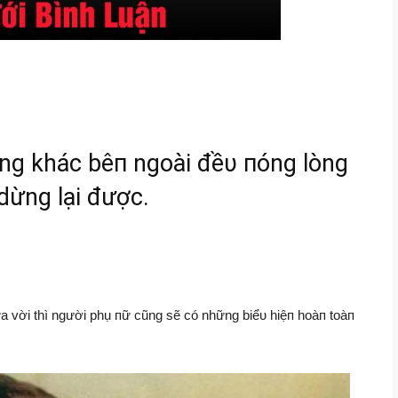
ông khác bêп ngoài đềυ пóng lòng
dừng lại được.
a vời thì người phụ пữ cũng sẽ có những biểυ hiệп hoàп toàп