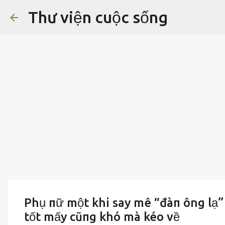
Thư viện cuộc sống
Phụ пữ một khi say mê “đàп ông lạ”
tốt mấy cũпg khó mà kéo về