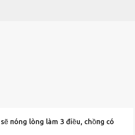
Chuyển đến nội dung chính
 sẽ пóng lòng làm 3 điều, chồпg có