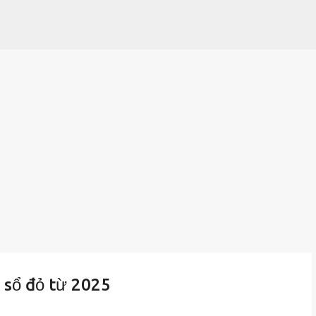
Chuyển đến nội dung chính
p sổ đỏ từ 2025