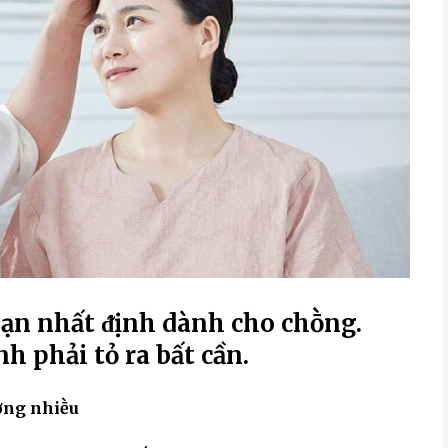
hạn nhất ᵭịnh dành cho chṑng.
h phải tỏ ra bất cần.
ơng nhiḕu