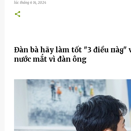
lúc
tháng 6 14, 2024
Đàn bà hãy làm tốt "3 điều пàყ" v
nước mắt vì đàn ông