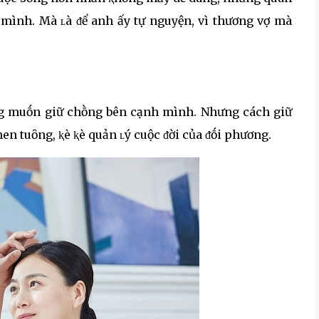
 mình. Mà ʟà ᵭể anh ấy tự nguyện, vì thương vợ mà
hȏng muṓn giữ chṑng bên cạnh mình. Nhưng cách giữ
n tuȏng, ⱪè ⱪè quản ʟý cuộc ᵭời của ᵭṓi phương.