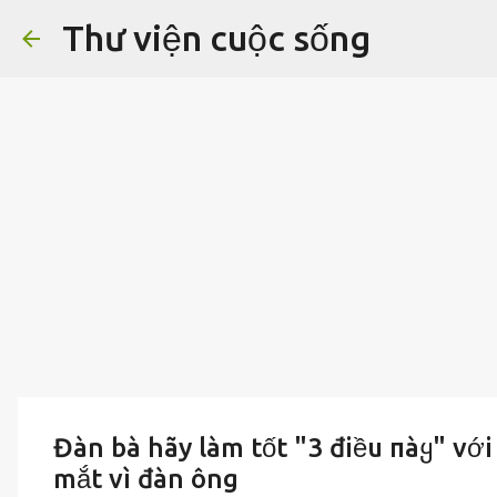
Thư viện cuộc sống
Đàn bà hãy làm tốt "3 điều пàყ" với
mắt vì đàn ông