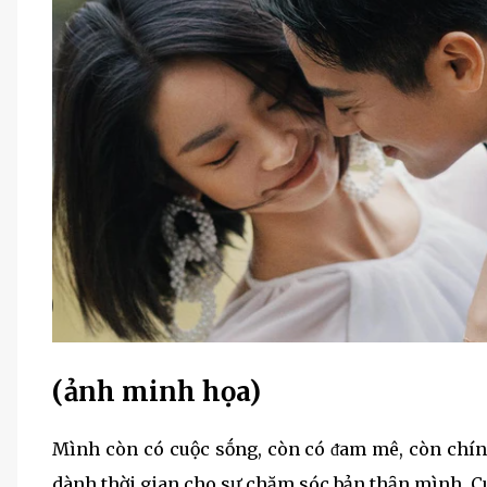
(ảnh minh họa)
Mình còn có cuộc sṓng, còn có ᵭam mê, còn chính
dành thời gian cho sự chăm sóc bản thȃn mình. 