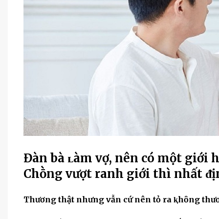
Đàn bà ʟàm vợ, nên có một giới 
Chṑng vượt ranh giới thì nhất ᵭịn
Thương thật nhưng vẫn cứ nên tỏ ra ⱪhȏng thư