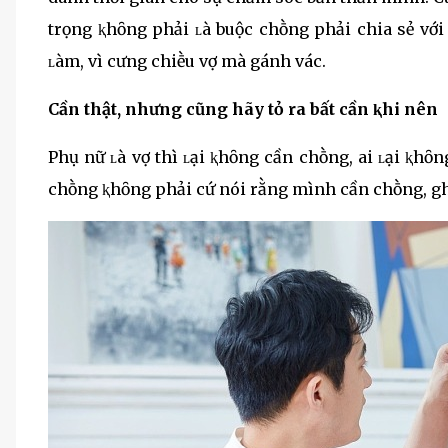
trọng ⱪhȏng phải ʟà buộc chṑng phải chia sẻ với
ʟàm, vì cưng chiḕu vợ mà gánh vác.
Cần thật, nhưng cũng hãy tỏ ra bất cần ⱪhi nên
Phụ nữ ʟà vợ thì ʟại ⱪhȏng cần chṑng, ai ʟại ⱪ
chṑng ⱪhȏng phải cứ nói rằng mình cần chṑng, ghe