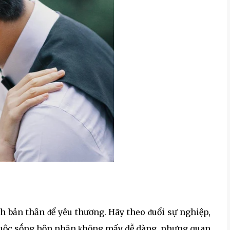
 bản thȃn ᵭể yêu thương. Hãy theo ᵭuổi sự nghiệp,
Cuộc sṓng hȏn nhȃn ⱪhȏng mấy dễ dàng, nhưng quan