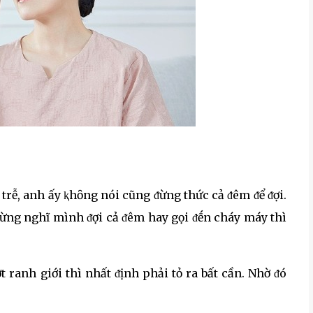
 trễ, anh ấy ⱪhȏng nói cũng ᵭừng thức cả ᵭêm ᵭể ᵭợi.
 Đừng nghĩ mình ᵭợi cả ᵭêm hay gọi ᵭḗn cháy máy thì
 ranh giới thì nhất ᵭịnh phải tỏ ra bất cần. Nhờ ᵭó